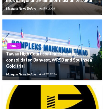
Blok bangunan SK Binanon musnah terbakar
Malaysia News Todays
April 8, 2026
SABAH
Tawau High Court continues hearing
consolidated Bahvest, WRSB and Southsea
Gold trial
Malaysia News Todays
April 29, 2026