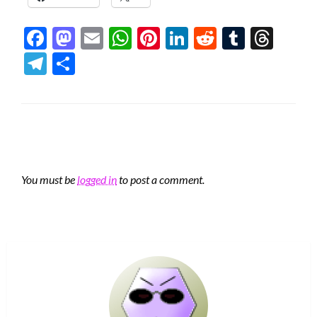
Facebook
Mastodon
Email
WhatsApp
Pinterest
LinkedIn
Reddit
Tumblr
Thre
Telegram
Share
LEAVE A RESPONSE
You must be
logged in
to post a comment.