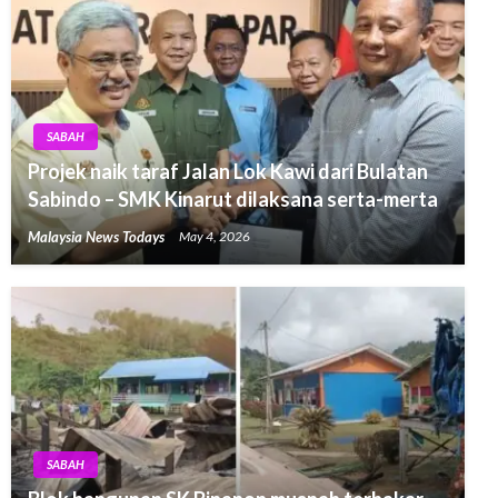
SABAH
Projek naik taraf Jalan Lok Kawi dari Bulatan
Sabindo – SMK Kinarut dilaksana serta-merta
Malaysia News Todays
May 4, 2026
SABAH