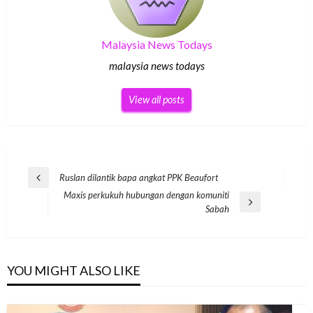
Malaysia News Todays
malaysia news todays
View all posts
Post
Ruslan dilantik bapa angkat PPK Beaufort
Previous
navigation
Maxis perkukuh hubungan dengan komuniti
Post
Next
Sabah
Post
YOU MIGHT ALSO LIKE