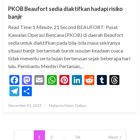
PKOB Beaufort sedia diaktifkan hadapi risiko
banjir
Read Time:1 Minute, 21 Second BEAUFORT: Pusat
Kawalan Operasi Bencana (PKOB) di daerah Beaufort
sedia untuk diaktifkan pada bila-bila masa sekiranya
situasi banjir bertambah buruk susulan keadaan cuaca
tidak menentu serta hujan berterusan sejak beberapa hari
lalu. Pembantu Menteri Pertanian,…
Facebook
Mastodon
Email
WhatsApp
Pinterest
LinkedIn
Reddit
Tumblr
Thre
Telegram
Share
Posted
December 31, 2025
Malaysia News Todays
on
Posts
pagination
1
2
…
36
Next