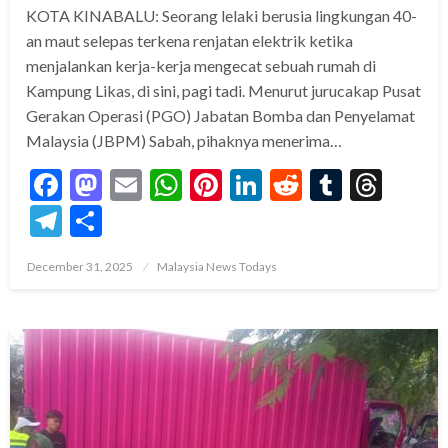
KOTA KINABALU: Seorang lelaki berusia lingkungan 40-
an maut selepas terkena renjatan elektrik ketika
menjalankan kerja-kerja mengecat sebuah rumah di
Kampung Likas, di sini, pagi tadi. Menurut jurucakap Pusat
Gerakan Operasi (PGO) Jabatan Bomba dan Penyelamat
Malaysia (JBPM) Sabah, pihaknya menerima…
Facebook
Mastodon
Email
WhatsApp
Pinterest
LinkedIn
Reddit
Tumblr
Thre
Telegram
Share
Posted
December 31, 2025
Malaysia News Todays
on