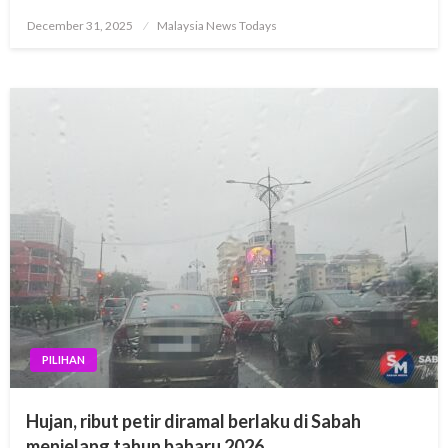
Posted
December 31, 2025
Malaysia News Todays
on
PILIHAN
Hujan, ribut petir diramal berlaku di Sabah
menjelang tahun baharu 2026