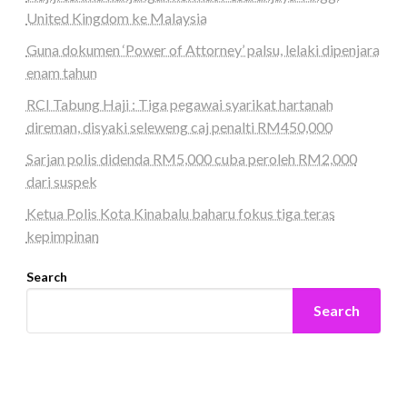
United Kingdom ke Malaysia
Guna dokumen ‘Power of Attorney’ palsu, lelaki dipenjara
enam tahun
RCI Tabung Haji : Tiga pegawai syarikat hartanah
direman, disyaki seleweng caj penalti RM450,000
Sarjan polis didenda RM5,000 cuba peroleh RM2,000
dari suspek
Ketua Polis Kota Kinabalu baharu fokus tiga teras
kepimpinan
Search
Search