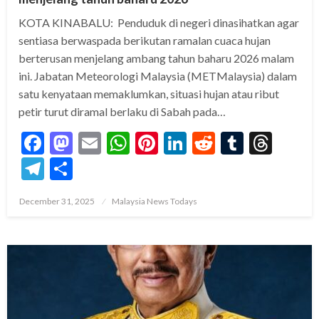
KOTA KINABALU: Penduduk di negeri dinasihatkan agar
sentiasa berwaspada berikutan ramalan cuaca hujan
berterusan menjelang ambang tahun baharu 2026 malam
ini. Jabatan Meteorologi Malaysia (METMalaysia) dalam
satu kenyataan memaklumkan, situasi hujan atau ribut
petir turut diramal berlaku di Sabah pada…
Facebook
Mastodon
Email
WhatsApp
Pinterest
LinkedIn
Reddit
Tumblr
Thre
Telegram
Share
Posted
December 31, 2025
Malaysia News Todays
on