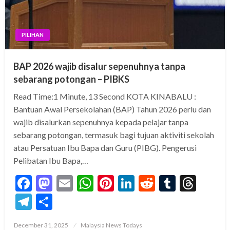
PILIHAN
BAP 2026 wajib disalur sepenuhnya tanpa
sebarang potongan – PIBKS
Read Time:1 Minute, 13 Second KOTA KINABALU :
Bantuan Awal Persekolahan (BAP) Tahun 2026 perlu dan
wajib disalurkan sepenuhnya kepada pelajar tanpa
sebarang potongan, termasuk bagi tujuan aktiviti sekolah
atau Persatuan Ibu Bapa dan Guru (PIBG). Pengerusi
Pelibatan Ibu Bapa,…
Facebook
Mastodon
Email
WhatsApp
Pinterest
LinkedIn
Reddit
Tumblr
Thre
Telegram
Share
Posted
December 31, 2025
Malaysia News Todays