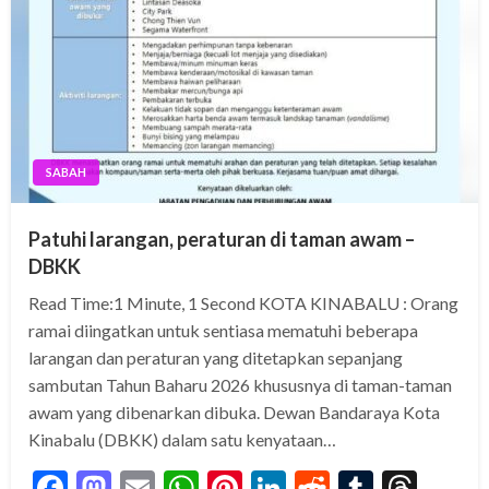
SABAH
Patuhi larangan, peraturan di taman awam –
DBKK
Read Time:1 Minute, 1 Second KOTA KINABALU : Orang
ramai diingatkan untuk sentiasa mematuhi beberapa
larangan dan peraturan yang ditetapkan sepanjang
sambutan Tahun Baharu 2026 khususnya di taman-taman
awam yang dibenarkan dibuka. Dewan Bandaraya Kota
Kinabalu (DBKK) dalam satu kenyataan…
Facebook
Mastodon
Email
WhatsApp
Pinterest
LinkedIn
Reddit
Tumblr
Thre