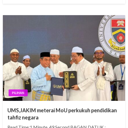
on
PILIHAN
UMS,JAKIM meterai MoU perkukuh pendidikan
tahfiz negara
Read Time:1 Minute, 49 Second BAGAN DATUK :