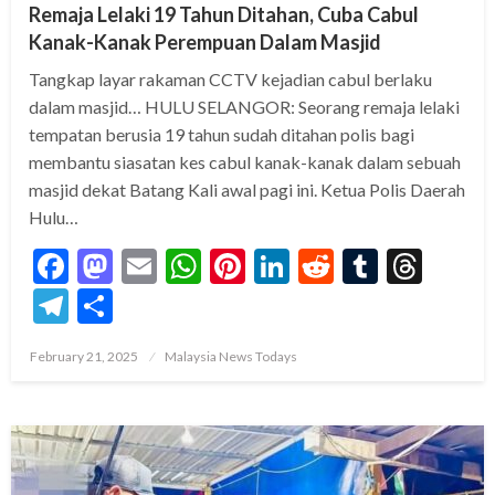
Remaja Lelaki 19 Tahun Ditahan, Cuba Cabul
Kanak-Kanak Perempuan Dalam Masjid
Tangkap layar rakaman CCTV kejadian cabul berlaku
dalam masjid… HULU SELANGOR: Seorang remaja lelaki
tempatan berusia 19 tahun sudah ditahan polis bagi
membantu siasatan kes cabul kanak-kanak dalam sebuah
masjid dekat Batang Kali awal pagi ini. Ketua Polis Daerah
Hulu…
Facebook
Mastodon
Email
WhatsApp
Pinterest
LinkedIn
Reddit
Tumblr
Thre
Telegram
Share
Posted
February 21, 2025
Malaysia News Todays
on