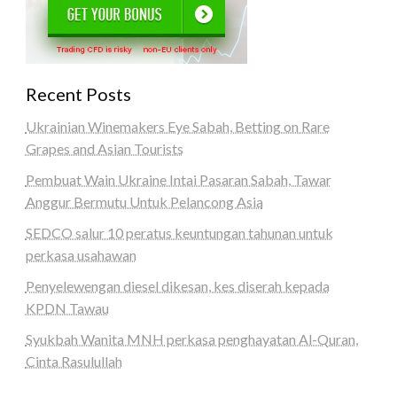
Recent Posts
Ukrainian Winemakers Eye Sabah, Betting on Rare
Grapes and Asian Tourists
Pembuat Wain Ukraine Intai Pasaran Sabah, Tawar
Anggur Bermutu Untuk Pelancong Asia
SEDCO salur 10 peratus keuntungan tahunan untuk
perkasa usahawan
Penyelewengan diesel dikesan, kes diserah kepada
KPDN Tawau
Syukbah Wanita MNH perkasa penghayatan Al-Quran,
Cinta Rasulullah