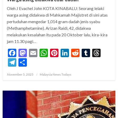
Oleh J Evachel John KOTA KINABALU: Seorang lelaki
warga asing didakwa di Mahkamah Majistret di sini atas
pertuduhan mengedar 1,014 gram dadah jenis syabu
(Methamphetamine). Arizan Raidi, 42, didakwa
melakukan kesalahan itu pada 20 Oktober lalu, kira-kira
jam 11.30 pagi…
Facebook
Mastodon
Email
WhatsApp
Pinterest
LinkedIn
Reddit
Tumblr
Thre
Telegram
Share
Posted
November 5, 2025
Malaysia News Todays
on