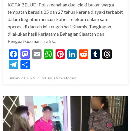
KOTA BELUD: Polis menahan dua lelaki bukan warga
tempatan berusia 25 dan 27 tahun kerana disyaki terbabit
dalam kegiatan mencuri kabel Telekom dalam satu
operasi di daerah ini, tengah hari Khamis. Tangkapan
dilakukan hasil kerjasama Bahagian Siasatan dan
Penguatkuasaan Trafik…
Facebook
Mastodon
Email
WhatsApp
Pinterest
LinkedIn
Reddit
Tumblr
Thre
Telegram
Share
Posted
January 23, 2026
Malaysia News Todays
on