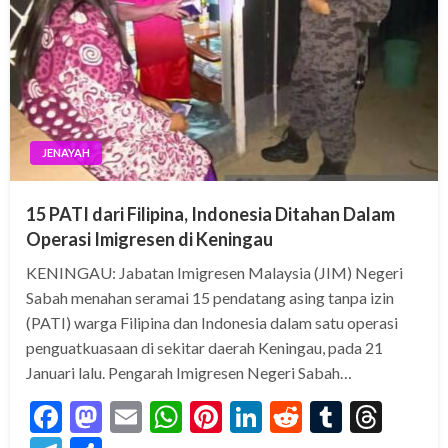
JENAYAH
15 PATI dari Filipina, Indonesia Ditahan Dalam
Operasi Imigresen di Keningau
KENINGAU: Jabatan Imigresen Malaysia (JIM) Negeri
Sabah menahan seramai 15 pendatang asing tanpa izin
(PATI) warga Filipina dan Indonesia dalam satu operasi
penguatkuasaan di sekitar daerah Keningau, pada 21
Januari lalu. Pengarah Imigresen Negeri Sabah…
Facebook
Mastodon
Email
WhatsApp
Pinterest
LinkedIn
Reddit
Tumblr
Thre