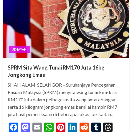
JENAYAH
SPRM Sita Wang Tunai RM170 Juta,16kg
Jongkong Emas
SHAH ALAM, SELANGOR – Suruhanjaya Pencegahan
Rasuah Malaysia (SPRM) menyita wang tunai kira-kira
RM170 juta dalam pelbagai mata wang antarabangsa
serta 16 kilogram jongkong emas bernilai hampir RM7
juta hasil pemeriksaan di beberapa lokasi berkaitan…
Facebook
Mastodon
Email
WhatsApp
Pinterest
LinkedIn
Reddit
Tumblr
Thre