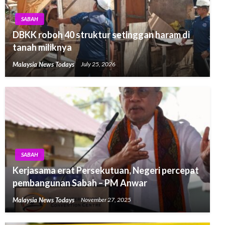
SABAH
DBKK roboh 40 struktur setinggan haram di
tanah miliknya
Malaysia News Todays
July 25, 2026
SABAH
Kerjasama erat Persekutuan, Negeri percepat
pembangunan Sabah – PM Anwar
Malaysia News Todays
November 27, 2025