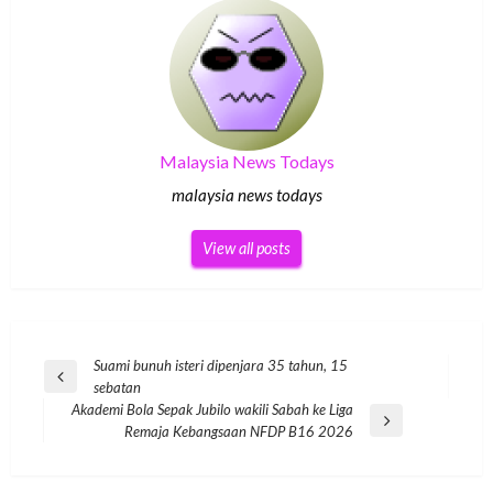
Malaysia News Todays
malaysia news todays
View all posts
Post
Suami bunuh isteri dipenjara 35 tahun, 15
Previous
sebatan
navigation
Post
Akademi Bola Sepak Jubilo wakili Sabah ke Liga
Next
Remaja Kebangsaan NFDP B16 2026
Post