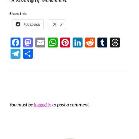
Dr. Rozita @ Uji Mohammed.
Share this:
Facebook
X
Facebook
Mastodon
Email
WhatsApp
Pinterest
LinkedIn
Reddit
Tumblr
Thre
Telegram
Share
LEAVE A RESPONSE
You must be
logged in
to post a comment.