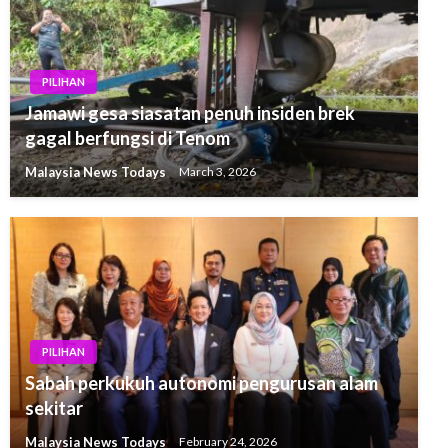
PILIHAN
Jamawi gesa siasatan penuh insiden brek
gagal berfungsi di Tenom
Malaysia News Todays
March 3, 2026
PILIHAN
Sabah perkukuh autonomi pengurusan alam
sekitar
Malaysia News Todays
February 24, 2026