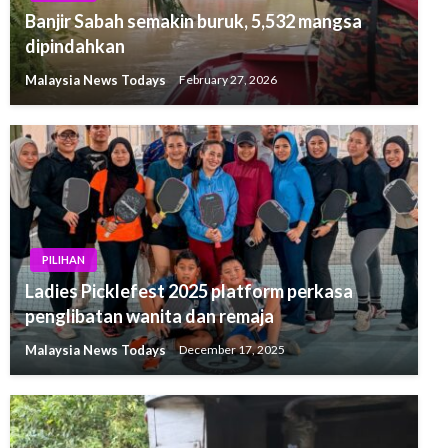
Banjir Sabah semakin buruk, 5,532 mangsa
dipindahkan
Malaysia News Todays
February 27, 2026
PILIHAN
Ladies Picklefest 2025 platform perkasa
penglibatan wanita dan remaja
Malaysia News Todays
December 17, 2025