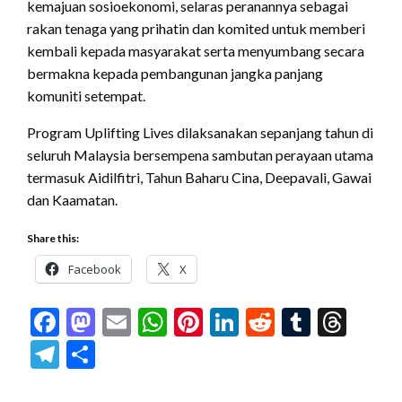
kemajuan sosioekonomi, selaras peranannya sebagai
rakan tenaga yang prihatin dan komited untuk memberi
kembali kepada masyarakat serta menyumbang secara
bermakna kepada pembangunan jangka panjang
komuniti setempat.
Program Uplifting Lives dilaksanakan sepanjang tahun di
seluruh Malaysia bersempena sambutan perayaan utama
termasuk Aidilfitri, Tahun Baharu Cina, Deepavali, Gawai
dan Kaamatan.
Share this:
Facebook
X
Facebook
Mastodon
Email
WhatsApp
Pinterest
LinkedIn
Reddit
Tumblr
Thr
Telegram
Share