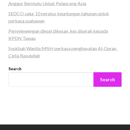
Anggur Bermutu Untuk Pelancong Asia
SEDCO salur 10 peratus keuntungan tahunan untuk
perkasa usahawan
Penyelewengan diesel dikesan, kes diserah kepada
KPDN Tawau
Syukbah Wanita MNH perkasa penghayatan Al-Quran,
Cinta Rasulullah
Search
Search