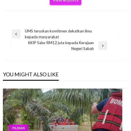
Post
UMS teruskan komitmen dekatkan ilmu
Previous
kepada masyarakat
navigation
Post
KKIP Salur RM12 juta kepada Kerajaan
Next
Negeri Sabah
Post
YOU MIGHT ALSO LIKE
PILIHAN