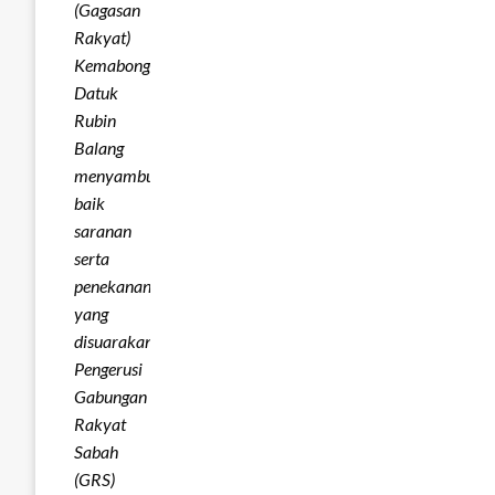
(Gagasan
Rakyat)
Kemabong,
Datuk
Rubin
Balang
menyambut
baik
saranan
serta
penekanan
yang
disuarakan
Pengerusi
Gabungan
Rakyat
Sabah
(GRS)