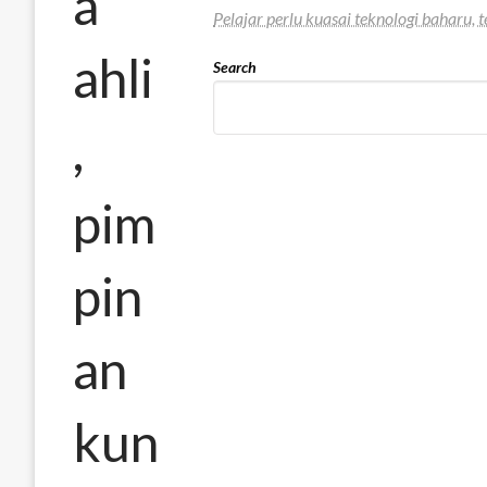
a
Pelajar perlu kuasai teknologi baharu,
ahli
Search
,
pim
pin
an
kun