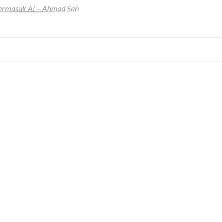
 termasuk AI – Ahmad Sah