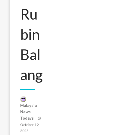
Ru
bin
Bal
ang
Malaysia
News
Posted
Todays
on
October 19,
2025