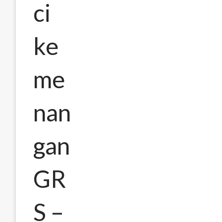
ci
ke
me
nan
gan
GR
S –