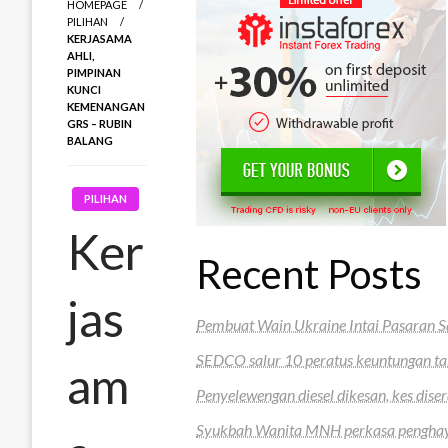
HOMEPAGE
PILIHAN
KERJASAMA
AHLI,
PIMPINAN
KUNCI
KEMENANGAN
GRS – RUBIN
BALANG
PILIHAN
Ker
Recent Posts
jas
Pembuat Wain Ukraine Intai Pasaran S
SEDCO salur 10 peratus keuntungan t
am
Penyelewengan diesel dikesan, kes di
Syukbah Wanita MNH perkasa penghaya