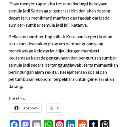
“Saya menyeru agar kita terus melindungi kekayaan
semula jadi Sabah agar generasi kini dan akan datang
dapat terus menikmati manfaat dan faedah daripada
sumber- sumber semula jadi ini,” katanya.
Beliau menambah, bagi pihak Kerajaan Negeri ia akan
terus melaksanakan program pembangunan yang
menekankan kelestarian hijau dengan memberi
keutamaan kepada penggunaan dan pengurusan sumber
semula jadi secara bertanggungjawab, serta memastikan
perlindungan alam sekitar, kesejahteraan sosial dan
pertumbuhan ekonomi terpelihara untuk generasi akan
datang.
Share this:
Facebook
X
Facebook
Mastodon
Email
WhatsApp
Pinterest
LinkedIn
Reddit
Tumblr
Thr