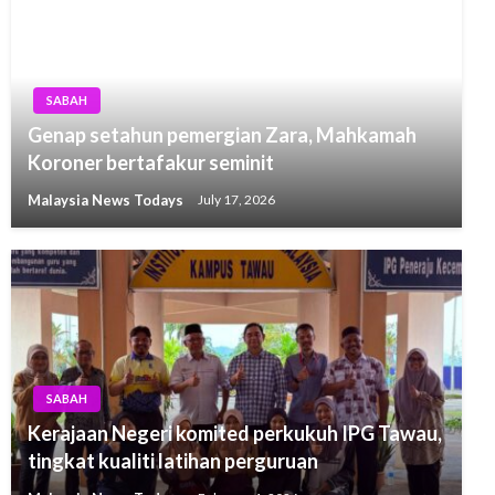
SABAH
Genap setahun pemergian Zara, Mahkamah
Koroner bertafakur seminit
Malaysia News Todays
July 17, 2026
SABAH
Kerajaan Negeri komited perkukuh IPG Tawau,
tingkat kualiti latihan perguruan