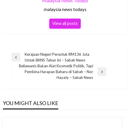
Malaysia News Todays
malaysia news todays
View all posts
Post
Kerajaan Negeri Peruntuk RM136 Juta
Previous
Untuk BKNS Tahun Ini – Sabah News
navigation
Post
Beliawanis Bukan Alat Kosmetik Politik, Tapi
Pembina Harapan Baharu di Sabah – Nor
Next
Hayaty – Sabah News
Post
YOU MIGHT ALSO LIKE