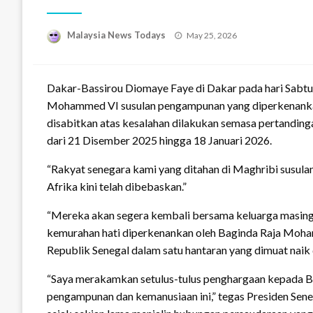
Posted
Malaysia News Todays
May 25, 2026
on
Dakar-Bassirou Diomaye Faye di Dakar pada hari Sabt
Mohammed VI susulan pengampunan yang diperkenanka
disabitkan atas kesalahan dilakukan semasa pertanding
dari 21 Disember 2025 hingga 18 Januari 2026.
“Rakyat senegara kami yang ditahan di Maghribi susulan
Afrika kini telah dibebaskan.”
“Mereka akan segera kembali bersama keluarga masing
kemurahan hati diperkenankan oleh Baginda Raja Moham
Republik Senegal dalam satu hantaran yang dimuat naik 
“Saya merakamkan setulus-tulus penghargaan kepada Ba
pengampunan dan kemanusiaan ini,” tegas Presiden Sen