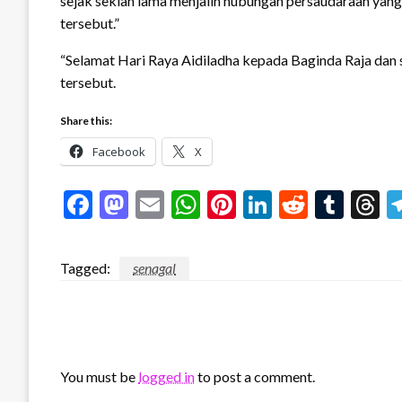
sejak sekian lama menjalin hubungan persaudaraan yang 
tersebut.”
“Selamat Hari Raya Aidiladha kepada Baginda Raja dan 
tersebut.
Share this:
Facebook
X
Facebook
Mastodon
Email
WhatsApp
Pinterest
LinkedIn
Reddit
Tum
T
Tagged:
senagal
LEAVE A RESPONSE
You must be
logged in
to post a comment.