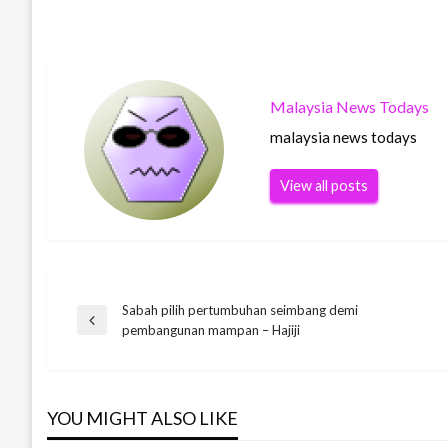
Malaysia News Todays
malaysia news todays
View all posts
Sabah pilih pertumbuhan seimbang demi
Post
Previous
pembangunan mampan – Hajiji
Post
navigation
YOU MIGHT ALSO LIKE