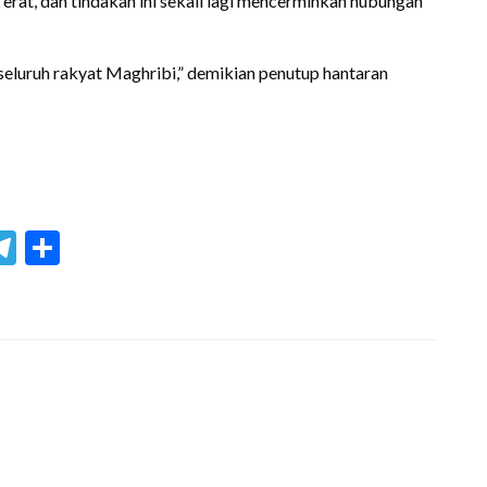
erat, dan tindakan ini sekali lagi mencerminkan hubungan
seluruh rakyat Maghribi,” demikian penutup hantaran
blr
hreads
Telegram
Share