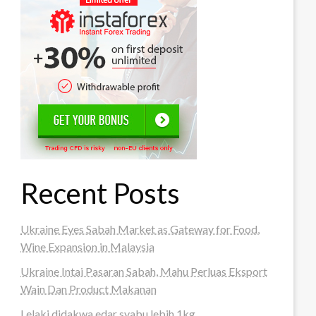
Recent Posts
Ukraine Eyes Sabah Market as Gateway for Food,
Wine Expansion in Malaysia
Ukraine Intai Pasaran Sabah, Mahu Perluas Eksport
Wain Dan Product Makanan
Lelaki didakwa edar syabu lebih 1kg