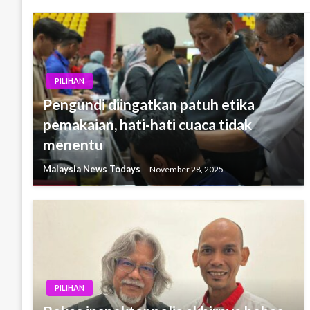
PILIHAN
Pengundi diingatkan patuh etika
pemakaian, hati-hati cuaca tidak
menentu
Malaysia News Todays
November 28, 2025
PILIHAN