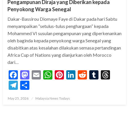
Pengampunan Diraja yang Diberikan kepada
Penyokong Warga Senegal
Dakar-Bassirou Diomaye Faye di Dakar pada hari Sabtu
menyampaikan “setulus-tulus penghargaan” kepada
Mohammed VI susulan pengampunan yang diperkenankan
oleh baginda kepada penyokong warga Senegal yang
disabitkan atas kesalahan dilakukan semasa pertandingan
Africa Cup of Nations yang dianjurkan oleh Morocco
dari…
Facebook
Mastodon
Email
WhatsApp
Pinterest
LinkedIn
Reddit
Tumblr
Thre
Telegram
Share
Posted
May 25, 2026
Malaysia News Todays
on