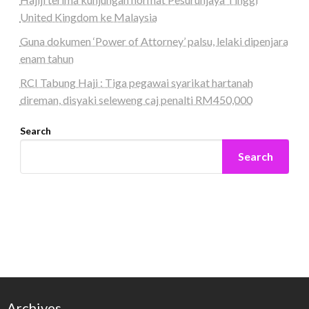
United Kingdom ke Malaysia
Guna dokumen ‘Power of Attorney’ palsu, lelaki dipenjara
enam tahun
RCI Tabung Haji : Tiga pegawai syarikat hartanah
direman, disyaki seleweng caj penalti RM450,000
Search
Search
Archives