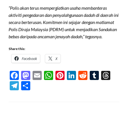
“Polis akan terus mempergiatkan usaha membanteras
aktiviti pengedaran dan penyalahgunaan dadah di daerah ini
secara berterusan. Komitmen ini sejajar dengan matlamat
Polis Diraja Malaysia (PDRM) untuk menjadikan Sandakan
bebas daripada ancaman jenayah dadah,” tegasnya.
Share this:
Facebook
X
Facebook
Mastodon
Email
WhatsApp
Pinterest
LinkedIn
Reddit
Tumblr
Thre
Telegram
Share
LEAVE A RESPONSE