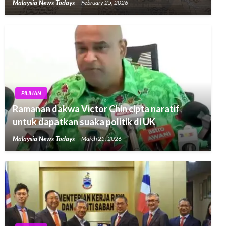
Malaysia News Todays
February 25, 2026
PILIHAN
Ramanan dakwa Victor Chin cipta naratif
untuk dapatkan suaka politik di UK
Malaysia News Todays
March 25, 2026