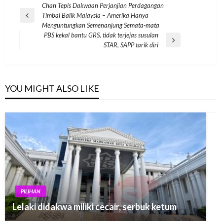
Post
Chan Tepis Dakwaan Perjanjian Perdagangan
Timbal Balik Malaysia – Amerika Hanya
navigation
Previous
Menguntungkan Semenanjung Semata-mata
Post
PBS kekal bantu GRS, tidak terjejas susulan
Next
STAR, SAPP tarik diri
Post
YOU MIGHT ALSO LIKE
PILIHAN
Lelaki didakwa miliki cecair, serbuk ketum