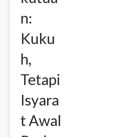
n:
Kuku
h,
Tetapi
Isyara
t Awal