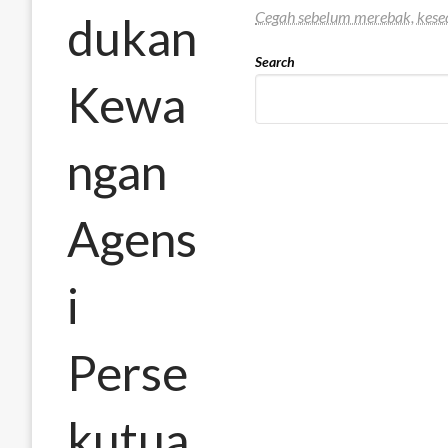
Cegah sebelum merebak, kesed
dukan
Search
Kewa
ngan
Agens
i
Perse
kutua