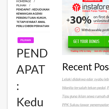
HOMEPAGE
PILIHAN
PENDAPAT : KEDUDUKAN
KEWANGAN AGENSI
PERSEKUTUAN: KUKUH,
TETAPI ISYARAT AWAL
PERLU DIBERI PERHATIAN
PILIHAN
PEND
Recent Pos
APAT
Lelaki didakwa edar syabu leb
:
Wanita tersalah tekan pedal,
Tipu guna iklan sewa rumah di
Kedu
PPK Sukau tawar penempatan 