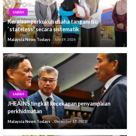
SABAH
Kerajaan perkukuh usaha tangani isu
`stateless’ secara sistematik
Malaysia News Todays
July 19, 2026
SABAH
JHEAINS tingkat kecekapan penyampaian
perkhidmatan
Malaysia News Todays
December 17, 2025