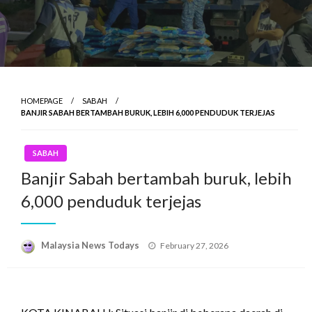
HOMEPAGE
SABAH
BANJIR SABAH BERTAMBAH BURUK, LEBIH 6,000 PENDUDUK TERJEJAS
SABAH
Banjir Sabah bertambah buruk, lebih
6,000 penduduk terjejas
Posted
Malaysia News Todays
February 27, 2026
on