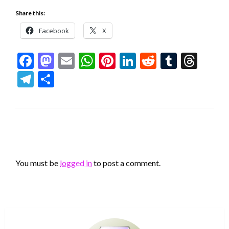
Share this:
Facebook
X
Facebook
Mastodon
Email
WhatsApp
Pinterest
LinkedIn
Reddit
Tumblr
Thr
Telegram
Share
LEAVE A RESPONSE
You must be
logged in
to post a comment.