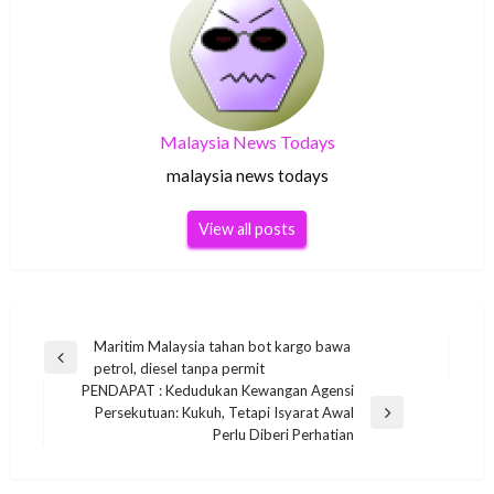
Malaysia News Todays
malaysia news todays
View all posts
Post
Maritim Malaysia tahan bot kargo bawa
Previous
petrol, diesel tanpa permit
navigation
Post
PENDAPAT : Kedudukan Kewangan Agensi
Persekutuan: Kukuh, Tetapi Isyarat Awal
Next
Perlu Diberi Perhatian
Post