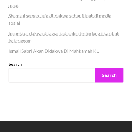
maut
Shamsul saman Jufazli, dakwa sebar fitnah di media
sosial
Inspektor dakwa ditawar jadi saksi terlindung jika ubah
keterangan
Ismail Sabri Akan Didakwa Di Mahkamah KL
Search
Search