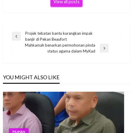
View all posts
Post
Projek tebatan bantu kurangkan impak
Previous
banjir di Pekan Beaufort
navigation
Post
Mahkamah benarkan permohonan pinda
Next
status agama dalam MyKad
Post
YOU MIGHT ALSO LIKE
PILIHAN