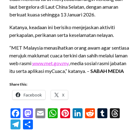
laut bergelora di Laut China Selatan, dengan amaran
berkuat kuasa sehingga 13 Januari 2026.
Katanya, keadaan ini berisiko menjejaskan aktiviti
perkapalan, perikanan serta keselamatan nelayan.
“MET Malaysia menasihatkan orang awam agar sentiasa
merujuk maklumat cuaca terkini dan sahih melalui laman
web rasmi
www.met.gov.my
, media sosial rasmi jabatan
itu serta aplikasi myCuaca,” katanya. –
SABAH MEDIA
Share this:
Facebook
X
Facebook
Mastodon
Email
WhatsApp
Pinterest
LinkedIn
Reddit
Tumblr
Thr
Telegram
Share