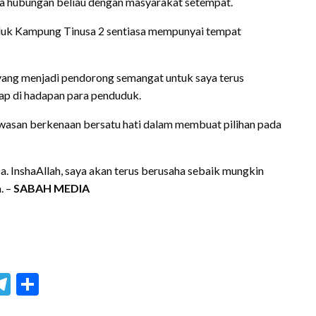
ya hubungan beliau dengan masyarakat setempat.
duk Kampung Tinusa 2 sentiasa mempunyai tempat
yang menjadi pendorong semangat untuk saya terus
ap di hadapan para penduduk.
wasan berkenaan bersatu hati dalam membuat pilihan pada
. InshaAllah, saya akan terus berusaha sebaik mungkin
. –
SABAH MEDIA
blr
hreads
Telegram
Share