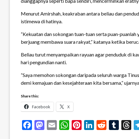
dianggapnya seperti bapa sendiri, mencerminkan eratn
Menurut Amirshah, keakraban antara beliau dan pendu
istimewa di hatinya.
“Kekuatan dan sokongan tuan-tuan serta puan-puanlah 
berjuang membawa suara rakyat,” katanya ketika beruc
Beliau turut menyampaikan rayuan agar penduduk di ka
hari pengundian nanti.
“Saya memohon sokongan daripada seluruh warga Tinusa
demi kemajuan dan kesejahteraan kita bersama,” ujarnya
Share this:
Facebook
X
Facebook
Mastodon
Email
WhatsApp
Pinterest
LinkedIn
Reddit
Tum
T