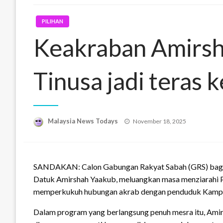
PILIHAN
Keakraban Amirs
Tinusa jadi teras
Posted
Malaysia News Todays
November 18, 2025
on
SANDAKAN: Calon Gabungan Rakyat Sabah (GRS) bagi 
Datuk Amirshah Yaakub, meluangkan masa menziarahi 
memperkukuh hubungan akrab dengan penduduk Kampu
Dalam program yang berlangsung penuh mesra itu, Amir