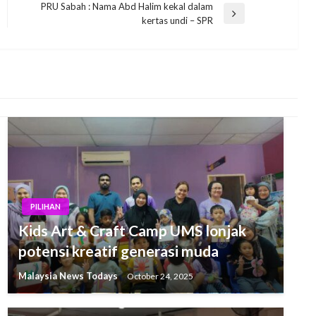
PRU Sabah : Nama Abd Halim kekal dalam
Next
kertas undi – SPR
Post
PILIHAN
Kids Art & Craft Camp UMS lonjak
potensi kreatif generasi muda
Malaysia News Todays
October 24, 2025