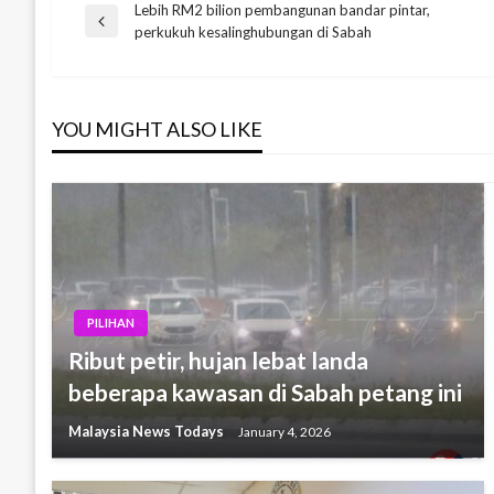
Lebih RM2 bilion pembangunan bandar pintar,
Post
Previous
perkukuh kesalinghubungan di Sabah
Post
navigation
YOU MIGHT ALSO LIKE
PILIHAN
Ribut petir, hujan lebat landa
beberapa kawasan di Sabah petang ini
Malaysia News Todays
January 4, 2026