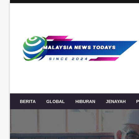
Skip
to
content
Berita Terkini Malaysia, politik, ekonomi, sukan, hiburan
Malaysia News Today
BERITA
GLOBAL
HIBURAN
JENAYAH
P