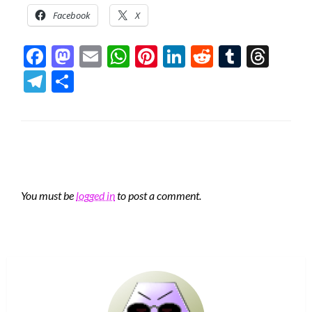
Facebook
X
Facebook
Mastodon
Email
WhatsApp
Pinterest
LinkedIn
Reddit
Tumblr
Thre
Telegram
Share
LEAVE A RESPONSE
You must be
logged in
to post a comment.