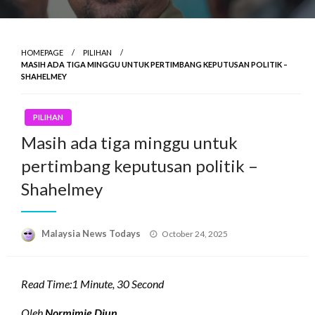
HOMEPAGE
PILIHAN
MASIH ADA TIGA MINGGU UNTUK PERTIMBANG KEPUTUSAN POLITIK –
SHAHELMEY
PILIHAN
Masih ada tiga minggu untuk
pertimbang keputusan politik –
Shahelmey
Posted
Malaysia News Todays
October 24, 2025
on
Read Time:
1 Minute, 30 Second
Oleh
Normimie Diun