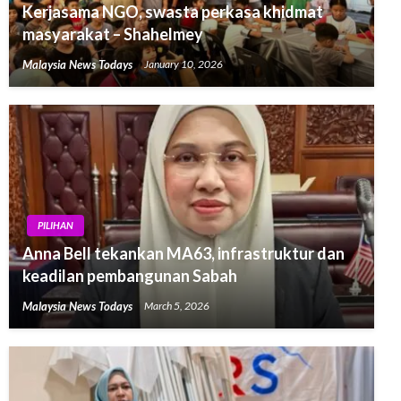
Kerjasama NGO, swasta perkasa khidmat
masyarakat – Shahelmey
Malaysia News Todays
January 10, 2026
PILIHAN
Anna Bell tekankan MA63, infrastruktur dan
keadilan pembangunan Sabah
Malaysia News Todays
March 5, 2026