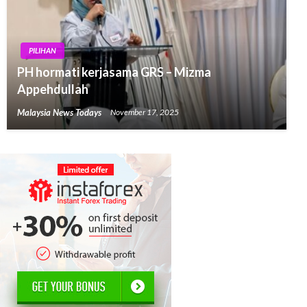
PILIHAN
PH hormati kerjasama GRS – Mizma
Appehdullah
Malaysia News Todays
November 17, 2025