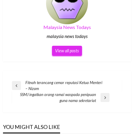
Malaysia News Todays
malaysia news todays
View all posts
Post
Fitnah terancang cemar reputasi Ketua Menteri
Previous
– Nizam
navigation
Post
SSMJ ingatkan orang ramai waspada penipuan
Next
guna nama sekretariat
Post
YOU MIGHT ALSO LIKE