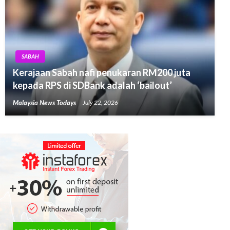
SABAH
Kerajaan Sabah nafi penukaran RM200 juta
kepada RPS di SDBank adalah ‘bailout’
Malaysia News Todays
July 22, 2026