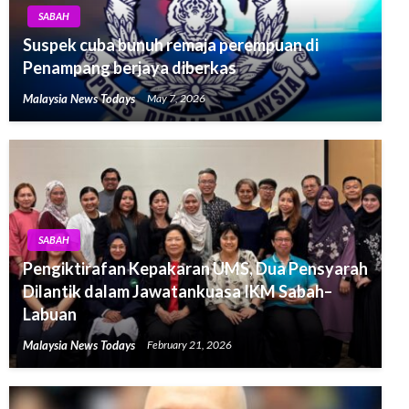
SABAH
Suspek cuba bunuh remaja perempuan di
Penampang berjaya diberkas
Malaysia News Todays
May 7, 2026
SABAH
Pengiktirafan Kepakaran UMS, Dua Pensyarah
Dilantik dalam Jawatankuasa IKM Sabah–
Labuan
Malaysia News Todays
February 21, 2026