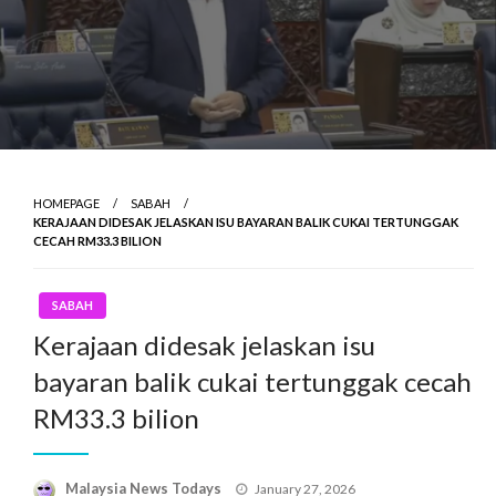
HOMEPAGE
SABAH
KERAJAAN DIDESAK JELASKAN ISU BAYARAN BALIK CUKAI TERTUNGGAK
CECAH RM33.3 BILION
SABAH
Kerajaan didesak jelaskan isu
bayaran balik cukai tertunggak cecah
RM33.3 bilion
Posted
Malaysia News Todays
January 27, 2026