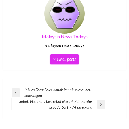
Malaysia News Todays
malaysia news todays
View all posts
Post
Inkues Zara: Saksi kanak-kanak selesai beri
Previous
keterangan
navigation
Post
Sabah Electricity beri rebat elektrik 2.5 peratus
Next
kepada 661,774 pengguna
Post