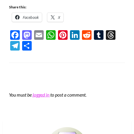
Share this:
Facebook
X
Facebook
Mastodon
Email
WhatsApp
Pinterest
LinkedIn
Reddit
Tumblr
Thre
Telegram
Share
LEAVE A RESPONSE
You must be
logged in
to post a comment.