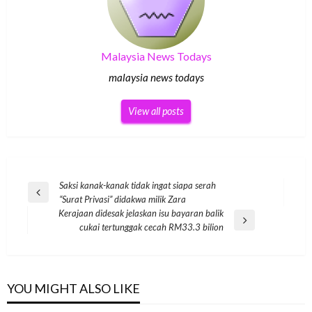
Malaysia News Todays
malaysia news todays
View all posts
Post
Saksi kanak-kanak tidak ingat siapa serah
Previous
“Surat Privasi” didakwa milik Zara
navigation
Post
Kerajaan didesak jelaskan isu bayaran balik
Next
cukai tertunggak cecah RM33.3 bilion
Post
YOU MIGHT ALSO LIKE