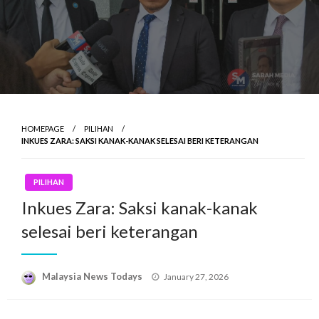
HOMEPAGE
PILIHAN
INKUES ZARA: SAKSI KANAK-KANAK SELESAI BERI KETERANGAN
PILIHAN
Inkues Zara: Saksi kanak-kanak
selesai beri keterangan
Posted
Malaysia News Todays
January 27, 2026
on