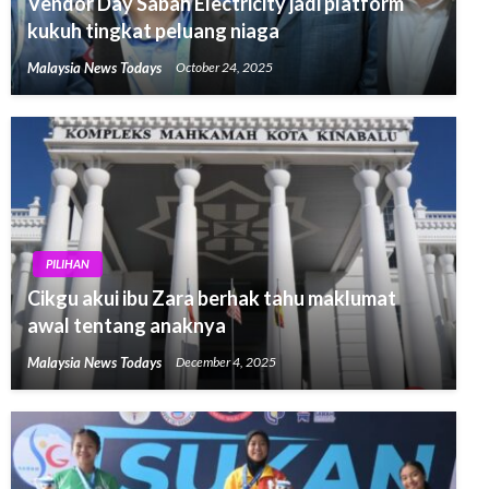
Vendor Day Sabah Electricity jadi platform
kukuh tingkat peluang niaga
Malaysia News Todays
October 24, 2025
PILIHAN
Cikgu akui ibu Zara berhak tahu maklumat
awal tentang anaknya
Malaysia News Todays
December 4, 2025