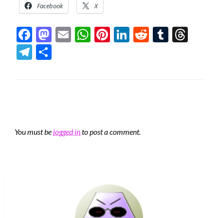
Facebook
X
Facebook
Mastodon
Email
WhatsApp
Pinterest
LinkedIn
Reddit
Tumblr
Thre
Telegram
Share
LEAVE A RESPONSE
You must be
logged in
to post a comment.