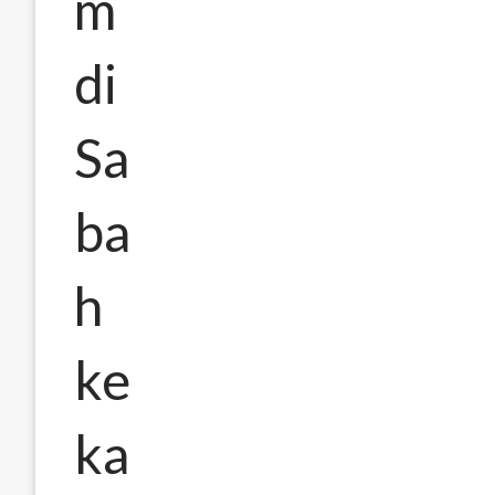
m
di
Sa
ba
h
ke
ka