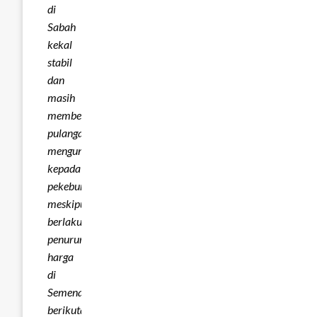
di
Sabah
kekal
stabil
dan
masih
memberikan
pulangan
menguntungkan
kepada
pekebun,
meskipun
berlaku
penurunan
harga
di
Semenanjung
berikutan