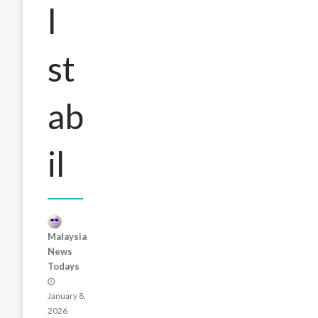
l
st
ab
il
Malaysia
News
Todays
Posted
on
January 8,
2026