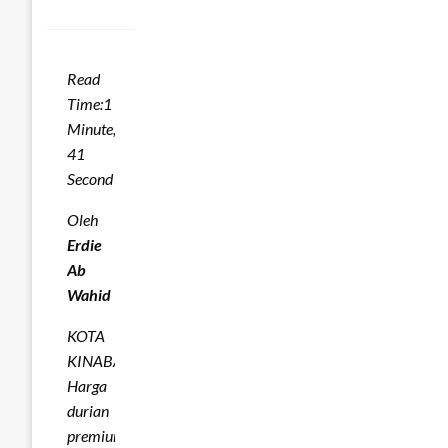
Read
Time:
1
Minute,
41
Second
Oleh
Erdie
Ab
Wahid
KOTA
KINABALU:
Harga
durian
premium