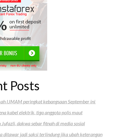
t Posts
mah IJMAM peringkat kebangsaan September ini
ena kabel elektrik, tiga anggota polis maut
ufazli, dakwa sebar fitnah di media sosial
 ditawar jadi saksi terlindung jika ubah keterangan