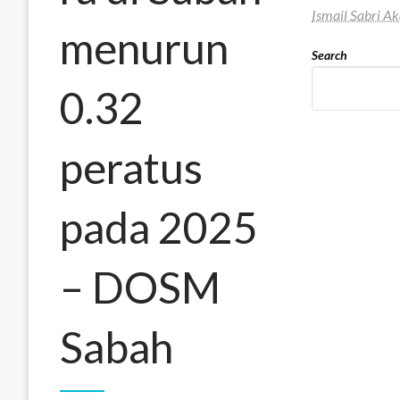
Ismail Sabri 
menurun
Search
0.32
peratus
pada 2025
– DOSM
Sabah