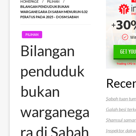
HOMEPAGE
PILIHAN
BILANGAN PENDUDUK BUKAN
WARGANEGARA DI SABAH MENURUN 0.32
PERATUS PADA 2025 – DOSM SABAH
PILIHAN
Bilangan
penduduk
Recen
bukan
Sabah tuan tu
warganega
Galah besi terk
Shamsul saman J
ra di Sabah
Inspektor dakwa