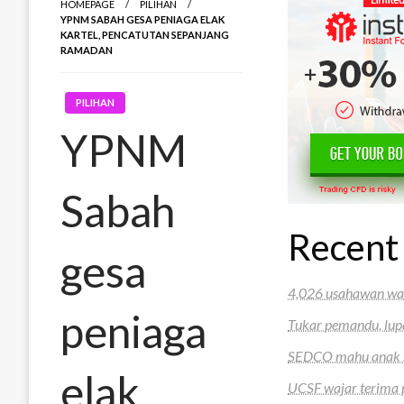
HOMEPAGE
PILIHAN
YPNM SABAH GESA PENIAGA ELAK
KARTEL, PENCATUTAN SEPANJANG
RAMADAN
PILIHAN
YPNM
Sabah
Recent
gesa
4,026 usahawan wa
peniaga
Tukar pemandu, lup
SEDCO mahu anak sy
elak
UCSF wajar terima pe