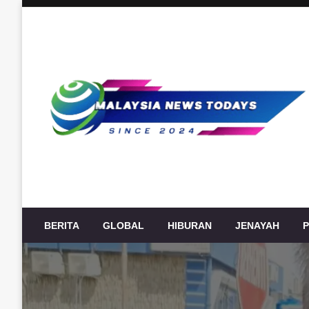
Skip
to
content
Berita Terkini Malaysia, politik, ekonomi, sukan, hiburan
Malaysia News Today
BERITA
GLOBAL
HIBURAN
JENAYAH
P