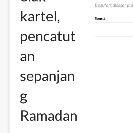
Beaufort disasar ja
kartel,
Search
pencatut
an
sepanjan
g
Ramadan