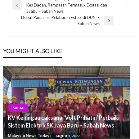
Kes Dadah, Rampasan Termasuk Ekstasi dan
navigation
Previous
Syabu – Sabah News
Post
Debat Panas Isu Pelaburan Esteel di DUN –
Next
Sabah News
Post
YOU MIGHT ALSO LIKE
SABAH
KV Keningau Laksana ‘Volt Prihatin’ Perbaiki
Sistem Elektrik SK Jaya Baru – Sabah News
Malaysia News Todays
August 1, 2026