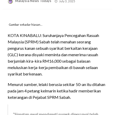
Posted
Malaysia News Todays
July 3, 2025
on
Gambar sekadar hiasan…
KOTA KINABALU: Suruhanjaya Pencegahan Rasuah
Malaysia (SPRM) Sabah telah menahan seorang
pengurus kanan sebuah syarikat berkaitan kerajaan
(GLC) kerana disyaki meminta dan menerima rasuah
berjumlah kira-kira RM16,000 sebagai balasan
meluluskan kerja-kerja pembaikan di bawah seliaan
syarikat berkenaan.
Menurut sumber, lelaki berusia sekitar 50-an itu ditahan
pada jam 4 petang kelmarin ketika hadir memberikan
keterangan di Pejabat SPRM Sabah.
“Siasatan awal mendapati suspek dipercayai telah