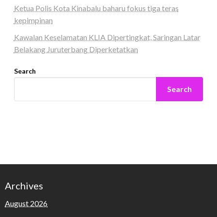
Ketua Polis Kota Kinabalu baharu fokus tiga teras
kepimpinan
Kawalan Keselamatan KLIA Dipertingkat, Saringan Latar
Belakang Juruterbang Diperketatkan
Search
Search
Archives
August 2026