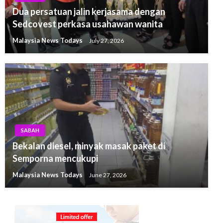
Dua persatuan jalin kerjasama dengan
Sedcovest perkasa usahawan wanita
Malaysia News Todays
July 27, 2026
SABAH
Bekalan diesel, minyak masak paket di
Semporna mencukupi
Malaysia News Todays
June 27, 2026