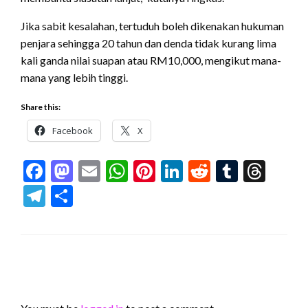
Jika sabit kesalahan, tertuduh boleh dikenakan hukuman
penjara sehingga 20 tahun dan denda tidak kurang lima
kali ganda nilai suapan atau RM10,000, mengikut mana-
mana yang lebih tinggi.
Share this:
Facebook
X
Facebook
Mastodon
Email
WhatsApp
Pinterest
LinkedIn
Reddit
Tumblr
Thr
Telegram
Share
LEAVE A RESPONSE