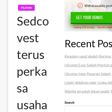
PILIHAN
Sedco
vest
Recent Pos
terus
Kenalan rapat dedah Nurima 
Ukraine Eyes Sabah Market a
perka
Ukraine Intai Pasaran Sabah
Lelaki didakwa edar syabu le
sa
Wanita tersalah tekan pedal
usaha
Search