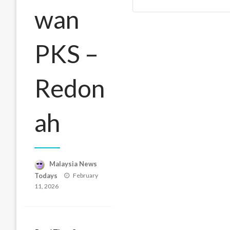
wan
PKS –
Redon
ah
Malaysia News
Posted
Todays
February
on
11, 2026