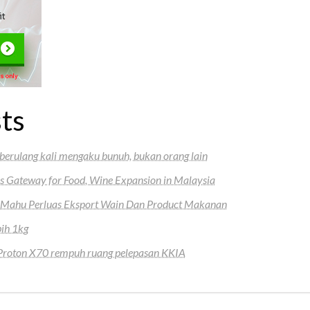
ts
berulang kali mengaku bunuh, bukan orang lain
s Gateway for Food, Wine Expansion in Malaysia
, Mahu Perluas Eksport Wain Dan Product Makanan
bih 1kg
, Proton X70 rempuh ruang pelepasan KKIA