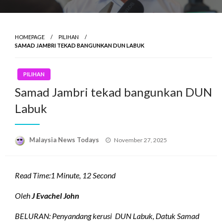
HOMEPAGE
PILIHAN
SAMAD JAMBRI TEKAD BANGUNKAN DUN LABUK
PILIHAN
Samad Jambri tekad bangunkan DUN
Labuk
Posted
Malaysia News Todays
November 27, 2025
on
Read Time:
1 Minute, 12 Second
Oleh
J Evachel John
BELURAN: Penyandang kerusi DUN Labuk, Datuk Samad