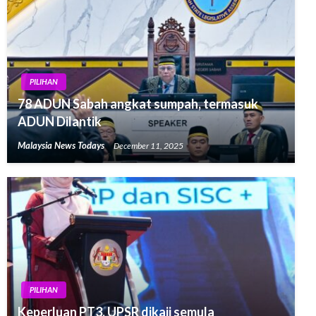
PILIHAN
78 ADUN Sabah angkat sumpah, termasuk
ADUN Dilantik
Malaysia News Todays
December 11, 2025
PILIHAN
Keperluan PT3, UPSR dikaji semula