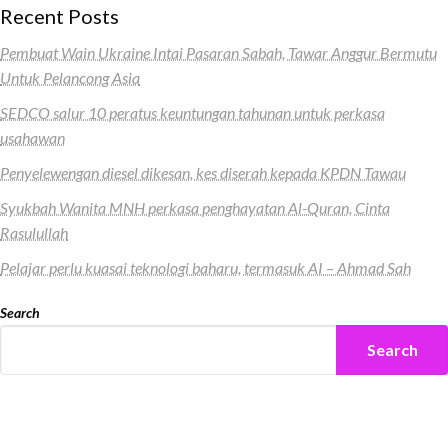
Recent Posts
Pembuat Wain Ukraine Intai Pasaran Sabah, Tawar Anggur Bermutu
Untuk Pelancong Asia
SEDCO salur 10 peratus keuntungan tahunan untuk perkasa
usahawan
Penyelewengan diesel dikesan, kes diserah kepada KPDN Tawau
Syukbah Wanita MNH perkasa penghayatan Al-Quran, Cinta
Rasulullah
Pelajar perlu kuasai teknologi baharu, termasuk AI – Ahmad Sah
Search
Search