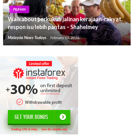
PILIHAN
Walkabout perkukuh jalinan kerajaan-rakyat,
respon isu lebih pantas – Shahelmey
Malaysia News Todays
February 15, 2026