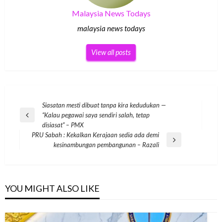
Malaysia News Todays
malaysia news todays
View all posts
Post
Siasatan mesti dibuat tanpa kira kedudukan —
“Kalau pegawai saya sendiri salah, tetap
navigation
Previous
disiasat” – PMX
Post
PRU Sabah : Kekalkan Kerajaan sedia ada demi
Next
kesinambungan pembangunan – Razali
Post
YOU MIGHT ALSO LIKE