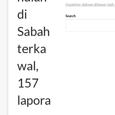
Inspektor dakwa ditawar jadi 
di
Search
Sabah
terka
wal,
157
lapora