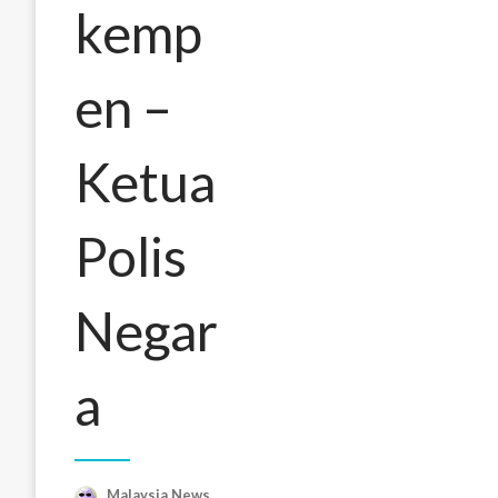
kemp
en –
Ketua
Polis
Negar
a
Malaysia News