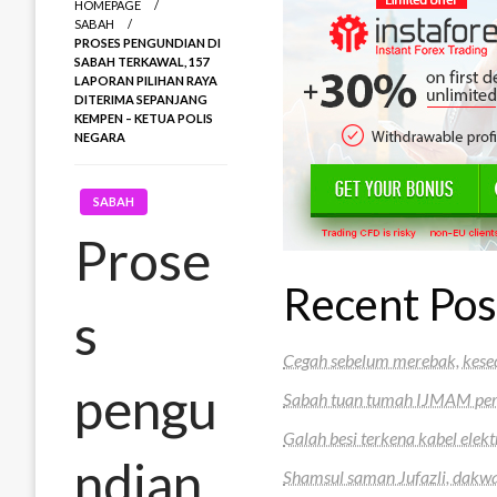
HOMEPAGE
SABAH
PROSES PENGUNDIAN DI
SABAH TERKAWAL, 157
LAPORAN PILIHAN RAYA
DITERIMA SEPANJANG
KEMPEN – KETUA POLIS
NEGARA
SABAH
Prose
Recent Pos
s
Cegah sebelum merebak, kesed
pengu
Sabah tuan tumah IJMAM peri
Galah besi terkena kabel elekt
ndian
Shamsul saman Jufazli, dakwa 