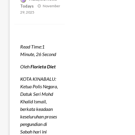
Posted
Todays
November
on
29, 2025
Read Time:
1
Minute, 26 Second
Oleh
Florieta Diet
KOTA KINABALU:
Ketua Polis Negara,
Datuk Seri Mohd
Khalid Ismail,
berkata keadaan
keseluruhan proses
pengundian di
Sabah hari ini