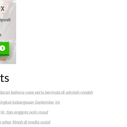
ts
aran bahaya vape perlu bermula di sekolah rendah
ngkat kebangsaan September ini
rik, tiga anggota polis maut
sebar fitnah di media sosial