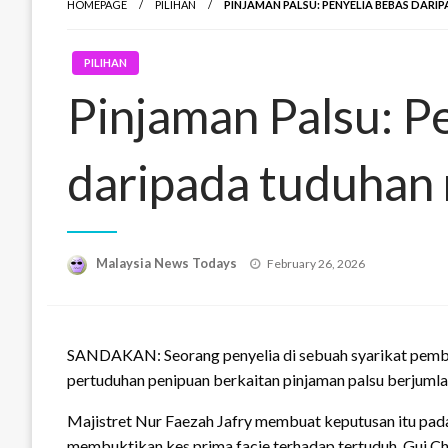
HOMEPAGE
PILIHAN
PINJAMAN PALSU: PENYELIA BEBAS DAR
PILIHAN
Pinjaman Palsu: P
daripada tuduhan
Posted
Malaysia News Todays
February 26, 2026
on
SANDAKAN: Seorang penyelia di sebuah syarikat pembe
pertuduhan penipuan berkaitan pinjaman palsu berjuml
Majistret Nur Faezah Jafry membuat keputusan itu pa
membuktikan kes prima facie terhadap tertuduh, Gui Ch