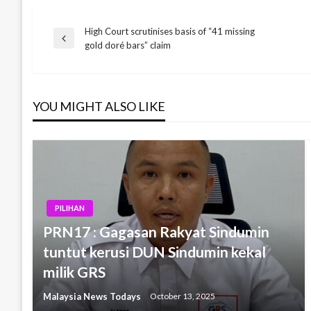
High Court scrutinises basis of “41 missing
Post
Previous
gold doré bars” claim
Post
navigation
YOU MIGHT ALSO LIKE
PILIHAN
PRN17 : Gagasan Rakyat Sindumin
tuntut kerusi DUN Sindumin kekal
milik GRS
Malaysia News Todays
October 13, 2025