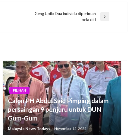
Geng Upik: Dua individu diperintah
Next
bela diri
Post
PILIHAN
Calon PH Abdul Said Pimping dalam
persaingan 9 penjuru untuk DUN
Gum-Gum
Malaysia News Todays
November 15, 2025