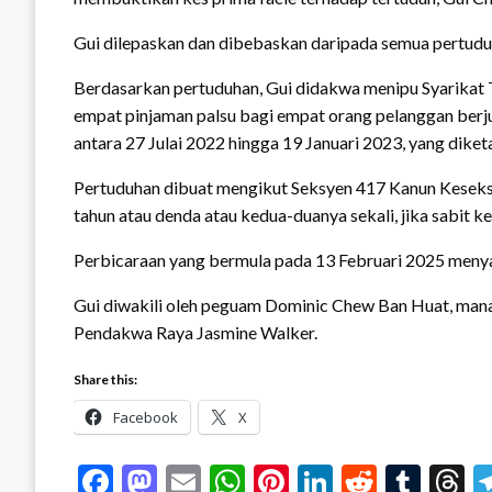
Gui dilepaskan dan dibebaskan daripada semua pertuduh
Berdasarkan pertuduhan, Gui didakwa menipu Syarikat 
empat pinjaman palsu bagi empat orang pelanggan be
antara 27 Julai 2022 hingga 19 Januari 2023, yang diketa
Pertuduhan dibuat mengikut Seksyen 417 Kanun Kesek
tahun atau denda atau kedua-duanya sekali, jika sabit ke
Perbicaraan yang bermula pada 13 Februari 2025 menya
Gui diwakili oleh peguam Dominic Chew Ban Huat, man
Pendakwa Raya Jasmine Walker.
Share this:
Facebook
X
Facebook
Mastodon
Email
WhatsApp
Pinterest
LinkedIn
Reddit
Tum
T