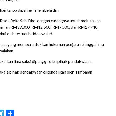
an tanpa dipanggil membela diri.
Tasek Reka Sdn. Bhd. dengan curangnya untuk meluluskan
rjumlah RM39,000; RM12,500; RM7,500; dan RM17,740,
hui oleh tertuduh tidak wujud.
saan yang memperuntukkan hukuman penjara sehingga lima
salahan.
ksikan lima saksi dipanggil oleh pihak pendakwaan.
akala pihak pendakwaan dikendalikan oleh Timbalan
blr
hreads
Telegram
Share