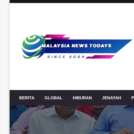
Skip
to
content
Berita Terkini Malaysia, politik, ekonomi, sukan, hiburan
Malaysia News Today
BERITA
GLOBAL
HIBURAN
JENAYAH
P