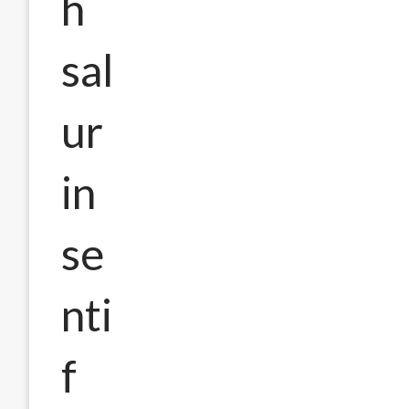
h
sal
ur
in
se
nti
f