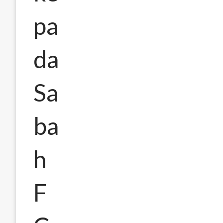
pa
da
Sa
ba
h
F