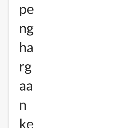
pe
ng
ha
rg
aa
n
ke