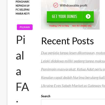
PENGHARGAAN
KEPADA SABAH
FC SELEPAS
MARA KE FINAL
PILIHAN
Pi
Recent Posts
al
Dua penjaja tanpa lesen dikompaun, motos
Lelaki didakwa miliki pedang tanpa maksu
a
Pemimpin masyarakat, Ketua Adat perlu pr
Kenalan rapat dedah Nurima berulang kali
FA
Ukraine Eyes Sabah Market as Gateway fo
Search
: