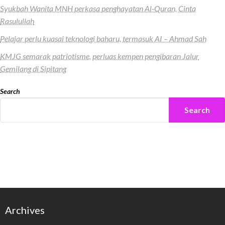
Syukbah Wanita MNH perkasa penghayatan Al-Quran, Cinta
Rasulullah
Pelajar perlu kuasai teknologi baharu, termasuk AI – Ahmad Sah
KMJG semarak patriotisme, perluas kempen pengibaran Jalur
Gemilang di Sipitang
Search
Search
Archives