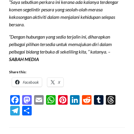
“Saya sebutkan perkara ini kerana ada kalanya terdengar
komen segelintir pesara yang seolah-olah merasa
kekosongan aktiviti dalam menjalani kehidupan selepas
bersara.
“Dengan hubungan yang sedia terjalin ini, diharapkan
pelbagai pilihan tersedia untuk memajukan diri dalam
pelbagai bidang terbuka di sekeliling kita, ” katanya. –
SABAH MEDIA
Share this:
Facebook
X
Facebook
Mastodon
Email
WhatsApp
Pinterest
LinkedIn
Reddit
Tumblr
Thre
Telegram
Share