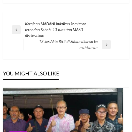
Post
Kerajaan MADANI buktikan komitmen
terhadap Sabah, 13 tuntutan MA63
navigation
Previous
diselesaikan
Post
13 kes Akta 852 di Sabah dibawa ke
Next
mahkamah
Post
YOU MIGHT ALSO LIKE