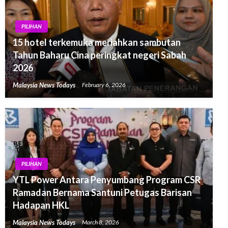
PILIHAN
15 hotel terkemuka meriahkan sambutan
Tahun Baharu Cina peringkat negeri Sabah
2026
Malaysia News Todays
February 6, 2026
PILIHAN
YTL Power Antara Penyumbang Program CSR
Ramadan Bernama Santuni Petugas Barisan
Hadapan HKL
Malaysia News Todays
March 8, 2026