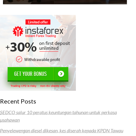
Recent Posts
SEDCO salur 10 peratus keuntungan tahunan untuk perkasa
usahawan
Penyelewengan diesel dikesan, kes diserah kepada KPDN Tawau