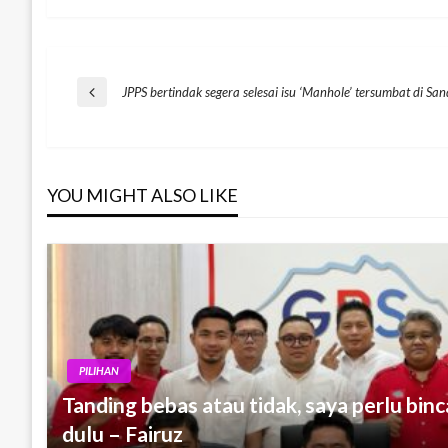
Post
JPPS bertindak segera selesai isu ‘Manhole’ tersumbat di Sa
Previous
Post
navigation
YOU MIGHT ALSO LIKE
PILIHAN
Tanding bebas atau tidak, saya perlu bin
dulu – Fairuz