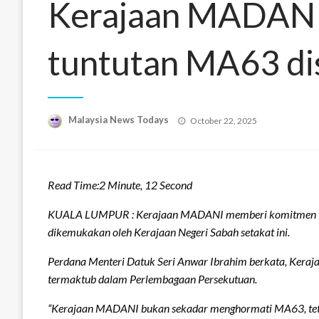
Kerajaan MADANI 
tuntutan MA63 di
Posted
Malaysia News Todays
October 22, 2025
on
Read Time:
2 Minute, 12 Second
KUALA LUMPUR : Kerajaan MADANI memberi komitmen ting
dikemukakan oleh Kerajaan Negeri Sabah setakat ini.
Perdana Menteri Datuk Seri Anwar Ibrahim berkata, Keraja
termaktub dalam Perlembagaan Persekutuan.
“Kerajaan MADANI bukan sekadar menghormati MA63, tetap