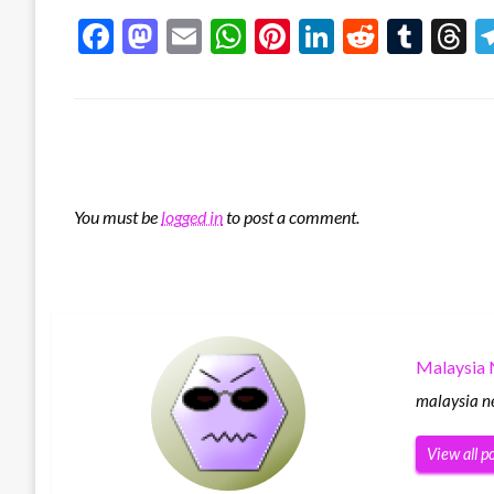
Facebook
Mastodon
Email
WhatsApp
Pinterest
LinkedIn
Reddit
Tumb
T
LEAVE A RESPONSE
You must be
logged in
to post a comment.
Malaysia
malaysia n
View all p