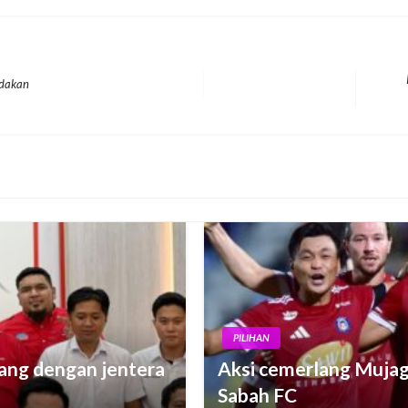
ndakan
Next
Post
PILIHAN
cang dengan jentera
Aksi cemerlang Mujag
Sabah FC