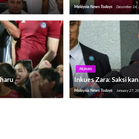
Malaysia News Todays
December 24,
PILIHAN
aharu
Inkues Zara: Saksi ka
Malaysia News Todays
January 27, 2