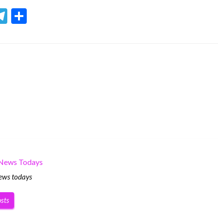
lr
hreads
Telegram
Share
 News Todays
ews todays
osts