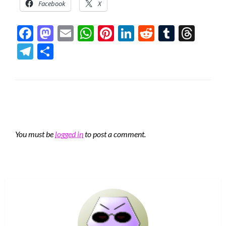
Facebook
X
Facebook
Mastodon
Email
WhatsApp
Pinterest
LinkedIn
Reddit
Tumblr
Thre
Telegram
Share
LEAVE A RESPONSE
You must be
logged in
to post a comment.