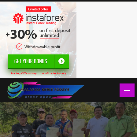
Skip
to
content
Berita Terkini Malaysia, politik, ekonomi, sukan, hiburan,
Malaysia News Todays
jenayah,