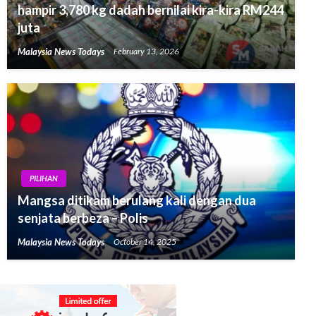
hampir 3,780 kg dadah bernilai kira-kira RM244
juta
Malaysia News Todays
February 13, 2026
PILIHAN
Mangsa ditikam berulang kali dengan dua
senjata berbeza – Polis
Malaysia News Todays
October 14, 2025