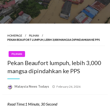
HOMEPAGE
PILIHAN
PEKAN BEAUFORT LUMPUH, LEBIH 3,000 MANGSA DIPINDAHKAN KE PPS
PILIHAN
Pekan Beaufort lumpuh, lebih 3,000
mangsa dipindahkan ke PPS
Posted
Malaysia News Todays
February 26, 2026
on
Read Time:
1 Minute, 30 Second