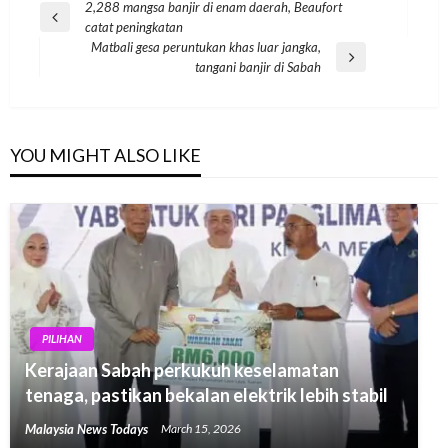
Post
2,288 mangsa banjir di enam daerah, Beaufort
Previous
catat peningkatan
navigation
Post
Matbali gesa peruntukan khas luar jangka,
Next
tangani banjir di Sabah
Post
YOU MIGHT ALSO LIKE
PILIHAN
Kerajaan Sabah perkukuh keselamatan
tenaga, pastikan bekalan elektrik lebih stabil
Malaysia News Todays
March 15, 2026