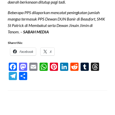
daerah berkenaan ditutup pagi tadi.
Beberapa PPS dilaporkan mencatat peningkatan jumlah
mangsa termasuk PPS Dewan DUN Banir di Beaufort, SMK
St Patrick di Membakut serta Dewan Jinuin Jimin di
Tenom. –
SABAH MEDIA
Share this:
Facebook
X
Facebook
Mastodon
Email
WhatsApp
Pinterest
LinkedIn
Reddit
Tumblr
Thre
Telegram
Share
LEAVE A RESPONSE