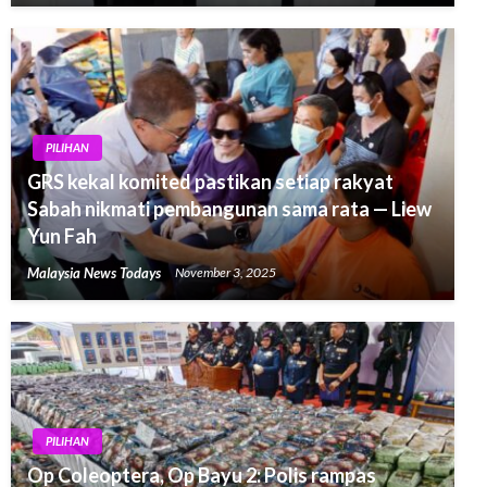
PILIHAN
GRS kekal komited pastikan setiap rakyat
Sabah nikmati pembangunan sama rata — Liew
Yun Fah
Malaysia News Todays
November 3, 2025
PILIHAN
Op Coleoptera, Op Bayu 2: Polis rampas