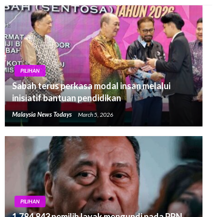
PILIHAN
Sabah terus perkasa modal insan melalui
inisiatif bantuan pendidikan
Malaysia News Todays
March 5, 2026
PILIHAN
1,784,843 pemilih layak mengundi pada PRN