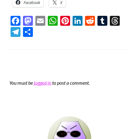
Facebook
X
Facebook
Mastodon
Email
WhatsApp
Pinterest
LinkedIn
Reddit
Tumblr
Thre
Telegram
Share
LEAVE A RESPONSE
You must be
logged in
to post a comment.