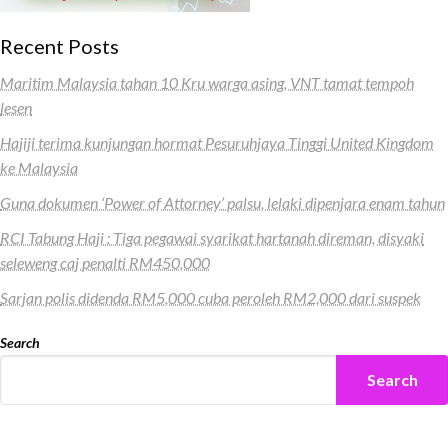
Recent Posts
Maritim Malaysia tahan 10 Kru warga asing, VNT tamat tempoh
lesen
Hajiji terima kunjungan hormat Pesuruhjaya Tinggi United Kingdom
ke Malaysia
Guna dokumen ‘Power of Attorney’ palsu, lelaki dipenjara enam tahun
RCI Tabung Haji : Tiga pegawai syarikat hartanah direman, disyaki
seleweng caj penalti RM450,000
Sarjan polis didenda RM5,000 cuba peroleh RM2,000 dari suspek
Search
Search