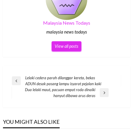
Malaysia News Todays
malaysia news todays
View all posts
Post
Lelaki cedera parah dilanggar kereta, bekas
Previous
ADUN desak pasang lampu isyarat pejalan kaki
navigation
Post
Dua lelaki maut, pacuan empat roda dinaiki
Next
hanyut dibawa arus deras
Post
YOU MIGHT ALSO LIKE