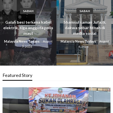
SABAH
SABAH
Galah besi terkena kabel
Shamsul saman Jufazli,
elektrik, tiga anggota polis
dakwa sebar fitnah di
maut
media sosial
Malaysia News Todays
Malaysia News Todays
August
August
7, 2026
6, 2026
Featured Story