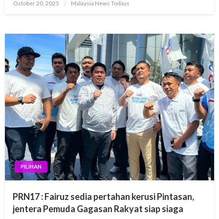
Posted
October 20, 2025
Malaysia News Todays
on
PILIHAN
PRN17 : Fairuz sedia pertahan kerusi Pintasan,
jentera Pemuda Gagasan Rakyat siap siaga