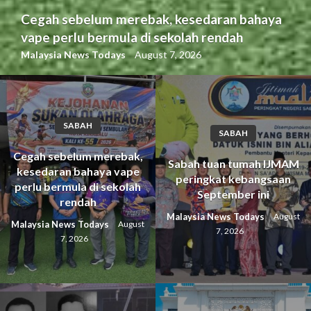
Cegah sebelum merebak, kesedaran bahaya
vape perlu bermula di sekolah rendah
Malaysia News Todays
August 7, 2026
SABAH
SABAH
Cegah sebelum merebak,
Sabah tuan tumah IJMAM
kesedaran bahaya vape
peringkat kebangsaan
perlu bermula di sekolah
September ini
rendah
Malaysia News Todays
August
Malaysia News Todays
August
7, 2026
7, 2026