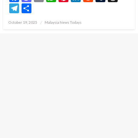
Telegram
Share
Posted
October 19, 2025
Malaysia News Todays
on
PILIHAN