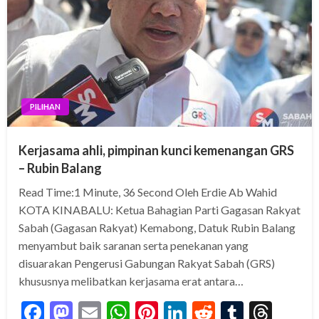
PILIHAN
Kerjasama ahli, pimpinan kunci kemenangan GRS
– Rubin Balang
Read Time:1 Minute, 36 Second Oleh Erdie Ab Wahid
KOTA KINABALU: Ketua Bahagian Parti Gagasan Rakyat
Sabah (Gagasan Rakyat) Kemabong, Datuk Rubin Balang
menyambut baik saranan serta penekanan yang
disuarakan Pengerusi Gabungan Rakyat Sabah (GRS)
khususnya melibatkan kerjasama erat antara…
Facebook
Mastodon
Email
WhatsApp
Pinterest
LinkedIn
Reddit
Tumblr
Thre