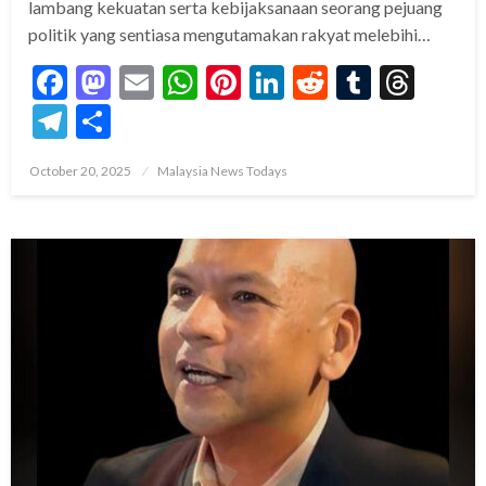
lambang kekuatan serta kebijaksanaan seorang pejuang
politik yang sentiasa mengutamakan rakyat melebihi…
Facebook
Mastodon
Email
WhatsApp
Pinterest
LinkedIn
Reddit
Tumblr
Thre
Telegram
Share
Posted
October 20, 2025
Malaysia News Todays
on