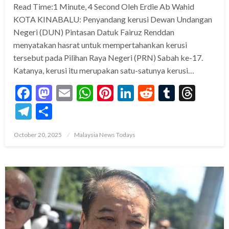
Read Time:1 Minute, 4 Second Oleh Erdie Ab Wahid
KOTA KINABALU: Penyandang kerusi Dewan Undangan
Negeri (DUN) Pintasan Datuk Fairuz Renddan
menyatakan hasrat untuk mempertahankan kerusi
tersebut pada Pilihan Raya Negeri (PRN) Sabah ke-17.
Katanya, kerusi itu merupakan satu-satunya kerusi…
Facebook
Mastodon
Email
WhatsApp
Pinterest
LinkedIn
Reddit
Tumblr
Thre
Telegram
Share
Posted
October 20, 2025
Malaysia News Todays
on