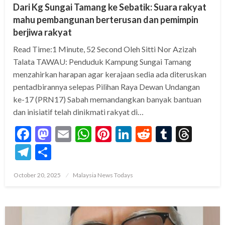
Dari Kg Sungai Tamang ke Sebatik: Suara rakyat
mahu pembangunan berterusan dan pemimpin
berjiwa rakyat
Read Time:1 Minute, 52 Second Oleh Sitti Nor Azizah
Talata TAWAU: Penduduk Kampung Sungai Tamang
menzahirkan harapan agar kerajaan sedia ada diteruskan
pentadbirannya selepas Pilihan Raya Dewan Undangan
ke-17 (PRN17) Sabah memandangkan banyak bantuan
dan inisiatif telah dinikmati rakyat di…
Facebook
Mastodon
Email
WhatsApp
Pinterest
LinkedIn
Reddit
Tumblr
Thre
Telegram
Share
Posted
October 20, 2025
Malaysia News Todays
on