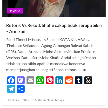
PILIHAN
Retorik Vs Rekod: Shafie cakap tidak serupa bikin
– Armizan
Read Time:1 Minute, 46 Second KOTA KINABALU:
Timbalan Setiausaha Agung Gabungan Rakyat Sabah
(GRS), Datuk Armizan Mohd Ali menyifatkan Presiden
Warisan, Datuk Seri Mohd Shafie Apdal sebagai ‘cakap
tidak serupa bikin’ apabila mendakwa kononnya
memperjuangkan hak negeri Sabah, termasuk isu…
Facebook
Mastodon
Email
WhatsApp
Pinterest
LinkedIn
Reddit
Tumblr
Thre
Telegram
Share
Posted
October 20, 2025
Malaysia News Todays
on