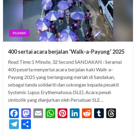
PILIHAN
400 sertai acara berjalan ‘Walk-a-Payung’ 2025
Read Time:1 Minute, 32 Second SANDAKAN : Seramai
400 peserta menyertai acara berjalan kaki Walk-a-
Payung 2025 yang berlangsung meriah di Sandakan,
sebagai tanda solidariti dan sokongan kepada pesakit
Systemic Lupus Erythematosus (SLE). Acara penuh
simbolik yang dianjurkan oleh Persatuan SLE…
Facebook
Mastodon
Email
WhatsApp
Pinterest
LinkedIn
Reddit
Tumblr
Thre
Telegram
Share