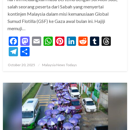
salah seorang peserta dari Sabah yang menyertai
kontinjen Malaysia dalam misi kemanusiaan Global
Sumud Flotilla (GSF) ke Gaza awal bulan ini. Hajiji
memuji…
Facebook
Mastodon
Email
WhatsApp
Pinterest
LinkedIn
Reddit
Tumblr
Thre
Telegram
Share
Posted
October 20, 2025
Malaysia News Todays
on