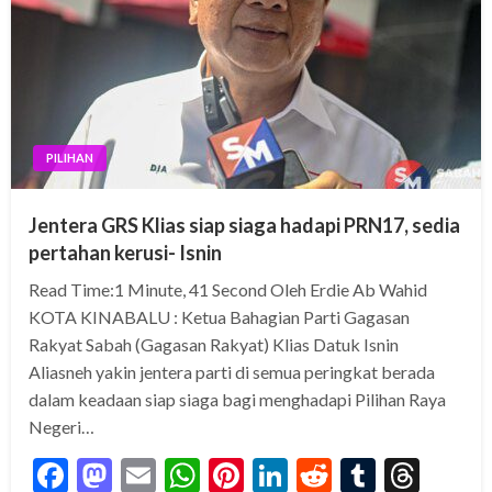
PILIHAN
Jentera GRS Klias siap siaga hadapi PRN17, sedia
pertahan kerusi- Isnin
Read Time:1 Minute, 41 Second Oleh Erdie Ab Wahid
KOTA KINABALU : Ketua Bahagian Parti Gagasan
Rakyat Sabah (Gagasan Rakyat) Klias Datuk Isnin
Aliasneh yakin jentera parti di semua peringkat berada
dalam keadaan siap siaga bagi menghadapi Pilihan Raya
Negeri…
Facebook
Mastodon
Email
WhatsApp
Pinterest
LinkedIn
Reddit
Tumblr
Thre