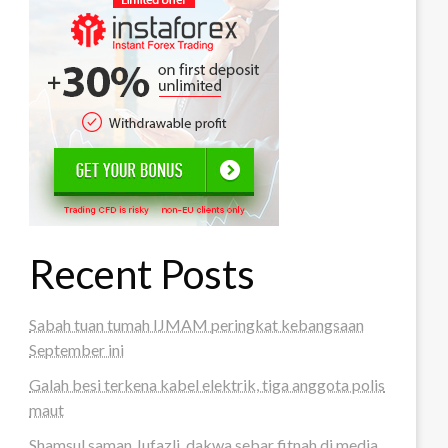
Recent Posts
Sabah tuan tumah IJMAM peringkat kebangsaan
September ini
Galah besi terkena kabel elektrik, tiga anggota polis
maut
Shamsul saman Jufazli, dakwa sebar fitnah di media