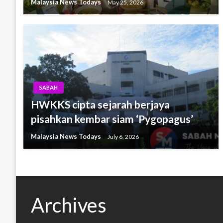
Malaysia News Todays
May 25, 2026
SABAH
HWKKS cipta sejarah berjaya
pisahkan kembar siam ‘Pygopagus’
Malaysia News Todays
July 6, 2026
Archives