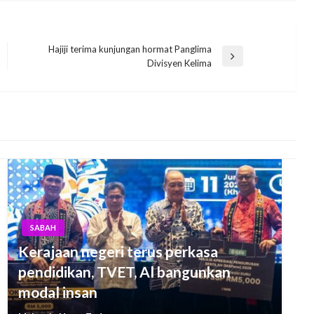
Hajiji terima kunjungan hormat Panglima
Next
Divisyen Kelima
Post
SABAH
Kerajaan negeri terus perkasa
pendidikan, TVET, Al bangunkan
modal insan