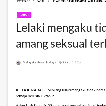
HOMEPAGE
SABAH
LELAKI MENGAKU TIDAK SALAH LAKUKAN
SABAH
Lelaki mengaku ti
amang seksual te
Posted
Malaysia News Todays
March 2, 2026
on
KOTA KINABALU: Seorang lelaki mengaku tidak bersala
remaja berusia 15 tahun.
Aslan Syah Saymsir, 22, membuat pengakuan itu di ha