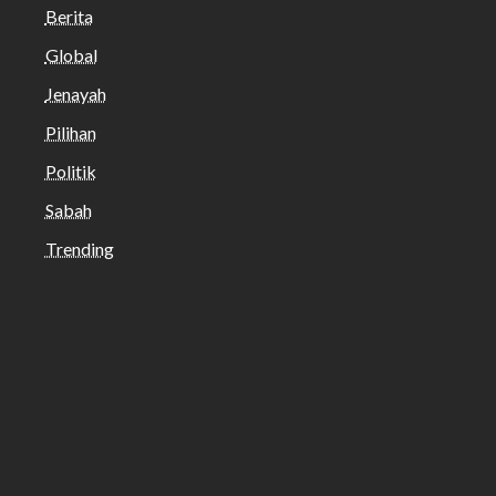
Berita
Global
Jenayah
Pilihan
Politik
Sabah
Trending