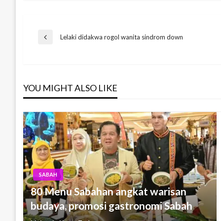
Post
Lelaki didakwa rogol wanita sindrom down
Previous
Post
navigation
YOU MIGHT ALSO LIKE
SABAH
80 Menu Sabahan angkat warisan
budaya, promosi gastronomi Sabah