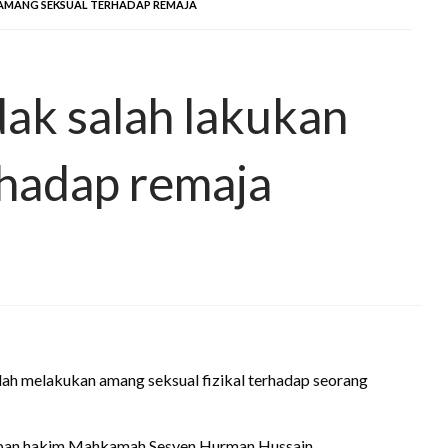
 AMANG SEKSUAL TERHADAP REMAJA
dak salah lakukan
rhadap remaja
h melakukan amang seksual fizikal terhadap seorang
dapan hakim Mahkamah Sesyen Hurman Hussain.