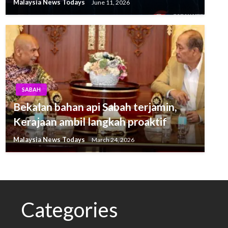
Malaysia News Todays
June 11, 2026
SABAH
Bekalan bahan api Sabah terjamin,
Kerajaan ambil langkah proaktif
Malaysia News Todays
March 24, 2026
Categories