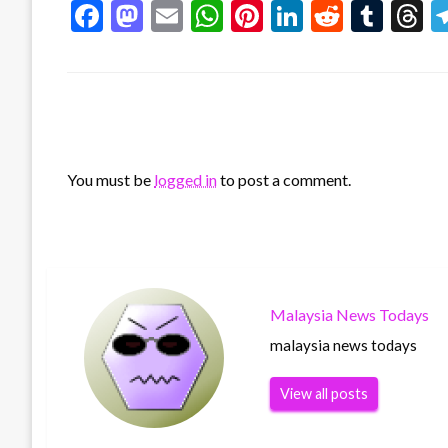
Facebook
Mastodon
Email
WhatsApp
Pinterest
LinkedIn
Reddit
Tum
T
LEAVE A RESPONSE
You must be
logged in
to post a comment.
Malaysia News Todays
malaysia news todays
View all posts