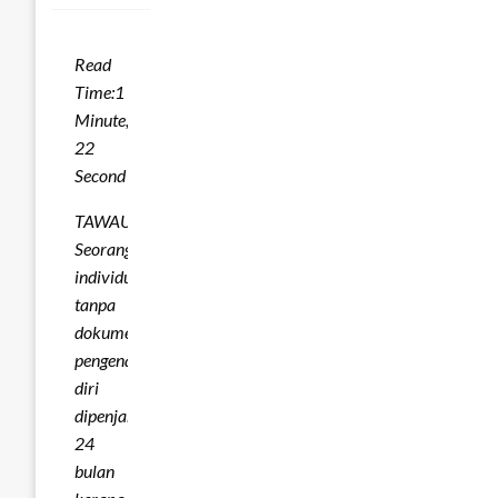
Read
Time:
1
Minute,
22
Second
TAWAU:
Seorang
individu
tanpa
dokumen
pengenalan
diri
dipenjara
24
bulan