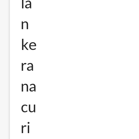
la
n
ke
ra
na
cu
ri