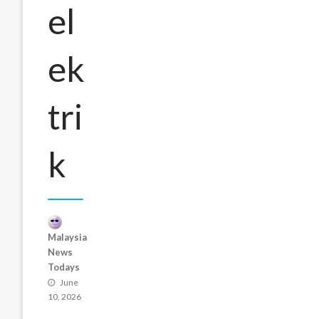
el
ek
tri
k
Malaysia
News
Todays
Posted
June
on
10, 2026