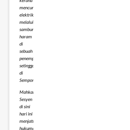
kerana
mencuri
elektrik
melalui
sambungan
haram
di
sebuah
penempatan
setinggan
di
Semporna.
Mahkamah
Sesyen
di sini
hari ini
menjatuhkan
hukuman