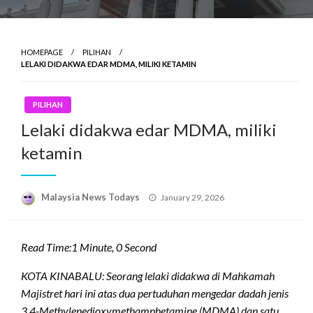
HOMEPAGE
PILIHAN
LELAKI DIDAKWA EDAR MDMA, MILIKI KETAMIN
PILIHAN
Lelaki didakwa edar MDMA, miliki
ketamin
Posted
Malaysia News Todays
January 29, 2026
on
Read Time:
1 Minute, 0 Second
KOTA KINABALU: Seorang lelaki didakwa di Mahkamah
Majistret hari ini atas dua pertuduhan mengedar dadah jenis
3,4-Methylenedioxymethamphetamine (MDMA) dan satu