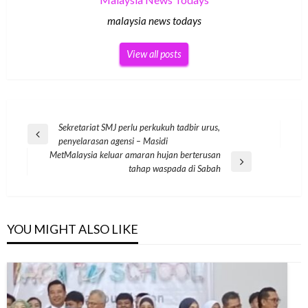
malaysia news todays
View all posts
Post
Sekretariat SMJ perlu perkukuh tadbir urus,
Previous
penyelarasan agensi – Masidi
navigation
Post
MetMalaysia keluar amaran hujan berterusan
Next
tahap waspada di Sabah
Post
YOU MIGHT ALSO LIKE