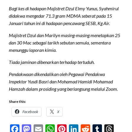
Bagi kes di hadapan Majistret Dzul Elmy Yunus, Syahmirul
didakwa mengedar 71.3 gram MDMA seberat pada 15
Januari tahun ini di hadapan pencawang SESB, Kg Air.
Majistret Dzul dan Marilyn masing-masing menetapkan 25
dan 30 Mac sebagai tarikh sebutan semula, sementara
menunggu laporan kimia.
Tiada jaminan dibenarkan terhadap tertuduh.
Pendakwaan dikendalikan oleh Pegawai Pendakwa
Inspektor Yusdi Basri dan Mohamad Hamidi Mohamad
Hamzah dalam prosiding yang berlangsung melalui Zoom.
Share this:
Facebook
X
Facebook
Mastodon
Email
WhatsApp
Pinterest
LinkedIn
Reddit
Tumblr
Thre