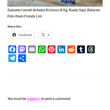
Suasana rumah terbuka Krismas di Kg. Kuala Sapi, Beluran.
Foto ihsan Frandy Lim
Share this:
Facebook
X
Facebook
Mastodon
Email
WhatsApp
Pinterest
LinkedIn
Reddit
Tumblr
Thre
Telegram
Share
LEAVE A RESPONSE
You must be
logged in
to post a comment.