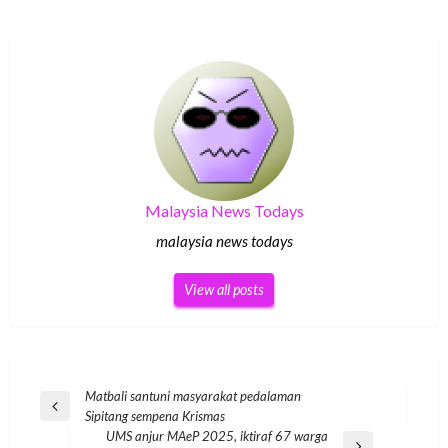
Malaysia News Todays
malaysia news todays
View all posts
Post
Matbali santuni masyarakat pedalaman
Previous
Sipitang sempena Krismas
navigation
Post
UMS anjur MAeP 2025, iktiraf 67 warga