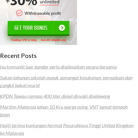
Recent Posts
Isu komuniti luar bandar perlu diselesaikan secara bersama
Sukan tahunan sekolah pupuk semangat kesukanan, perpaduan dan
cungkil bakat murid
KPDN Tawau rampas 400 liter diesel disyaki diseleweng
Maritim Malaysia tahan 10 Kru warga asing, VNT tamat tempoh
lesen
Hajiji terima kunjungan hormat Pesuruhjaya Tinggi United Kingdom
ke Malaysia