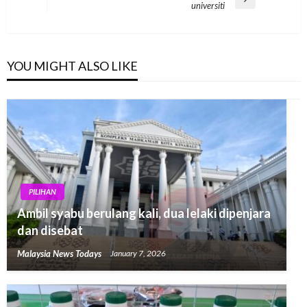
Next
universiti
Post
YOU MIGHT ALSO LIKE
PILIHAN
Ambil syabu berulang kali, dua lelaki dipenjara
dan disebat
Malaysia News Todays
January 7, 2026