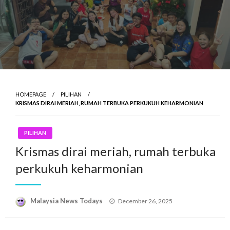
HOMEPAGE
PILIHAN
KRISMAS DIRAI MERIAH, RUMAH TERBUKA PERKUKUH KEHARMONIAN
PILIHAN
Krismas dirai meriah, rumah terbuka
perkukuh keharmonian
Posted
Malaysia News Todays
December 26, 2025
on