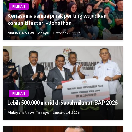
PILIHAN
Kerjasama semua pihak penting wujudkan
komuniti lestari – Jonathan
Malaysia News Todays
October 27, 2025
PILIHAN
Lebih 500,000 murid di Sabah nikmati BAP 2026
Malaysia News Todays
January 14, 2026