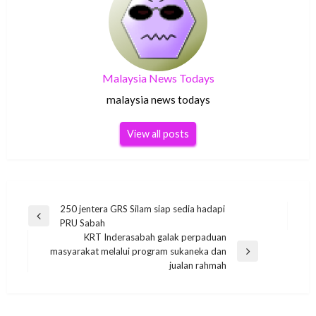
Malaysia News Todays
malaysia news todays
View all posts
Post
250 jentera GRS Silam siap sedia hadapi
Previous
PRU Sabah
navigation
Post
KRT Inderasabah galak perpaduan
masyarakat melalui program sukaneka dan
Next
jualan rahmah
Post