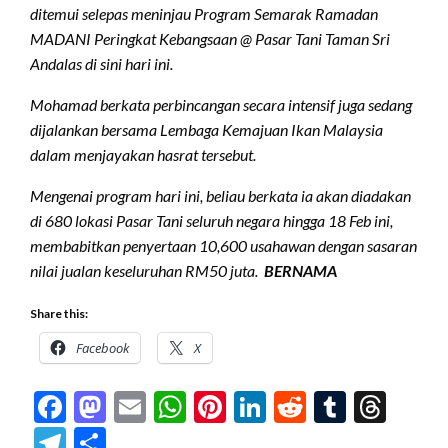
ditemui selepas meninjau Program Semarak Ramadan
MADANI Peringkat Kebangsaan @ Pasar Tani Taman Sri
Andalas di sini hari ini.
Mohamad berkata perbincangan secara intensif juga sedang
dijalankan bersama Lembaga Kemajuan Ikan Malaysia
dalam menjayakan hasrat tersebut.
Mengenai program hari ini, beliau berkata ia akan diadakan
di 680 lokasi Pasar Tani seluruh negara hingga 18 Feb ini,
membabitkan penyertaan 10,600 usahawan dengan sasaran
nilai jualan keseluruhan RM50 juta.
BERNAMA
Share this:
Facebook
X
Facebook
Mastodon
Email
WhatsApp
Pinterest
LinkedIn
Reddit
Tumblr
Thre
Telegram
Share