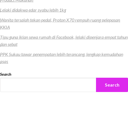
Lelaki didakwa edar syabu lebih 1kg
Wanita tersalah tekan pedal, Proton X70 rempuh ruang pelepasan
KKIA
Tipu guna iklan sewa rumah di Facebook, lelaki dipenjara empat tahun
dan sebat
PPK Sukau tawar penempatan lebih terancang, lengkap kemudahan
asas
Search
Search