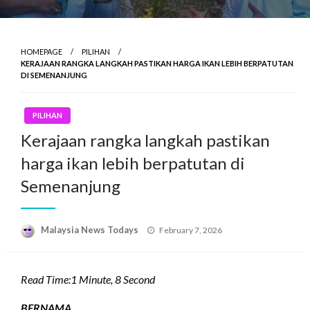
HOMEPAGE
PILIHAN
KERAJAAN RANGKA LANGKAH PASTIKAN HARGA IKAN LEBIH BERPATUTAN
DI SEMENANJUNG
PILIHAN
Kerajaan rangka langkah pastikan
harga ikan lebih berpatutan di
Semenanjung
Posted
Malaysia News Todays
February 7, 2026
on
Read Time:
1 Minute, 8 Second
BERNAMA