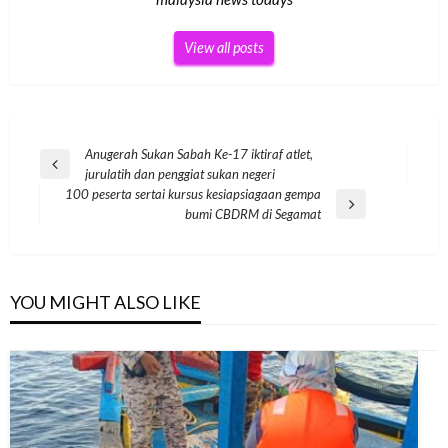
View all posts
Post
Anugerah Sukan Sabah Ke-17 iktiraf atlet,
Previous
jurulatih dan penggiat sukan negeri
navigation
Post
100 peserta sertai kursus kesiapsiagaan gempa
Next
bumi CBDRM di Segamat
Post
YOU MIGHT ALSO LIKE