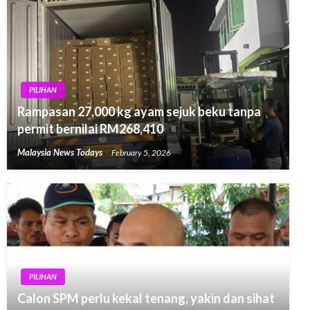
PILIHAN
Rampasan 27,000 kg ayam sejuk beku tanpa
permit bernilai RM268,410
Malaysia News Todays
February 5, 2026
PILIHAN
Calon SPM perlu kekal tenang, yakin dan sihat