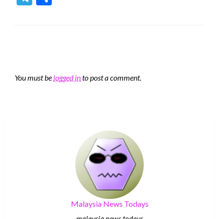
LEAVE A RESPONSE
You must be
logged in
to post a comment.
Malaysia News Todays
malaysia news todays