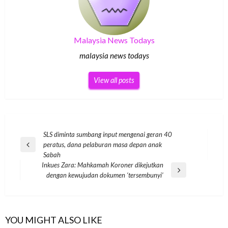
Malaysia News Todays
malaysia news todays
View all posts
Post
SLS diminta sumbang input mengenai geran 40
peratus, dana pelaburan masa depan anak
navigation
Previous
Sabah
Post
Inkues Zara: Mahkamah Koroner dikejutkan
Next
dengan kewujudan dokumen ‘tersembunyi’
Post
YOU MIGHT ALSO LIKE