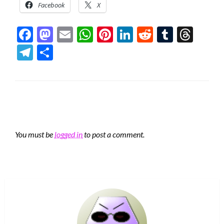
Facebook
X
Facebook
Mastodon
Email
WhatsApp
Pinterest
LinkedIn
Reddit
Tumblr
Thre
Telegram
Share
LEAVE A RESPONSE
You must be
logged in
to post a comment.