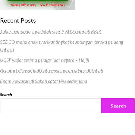
Recent Posts
Tukar pemandu, lupa letak gear P, SUV rempuh KKIA
SEDCO mahu anak syarikat tingkat keuntungan, teroka peluang
baharu
UCSF wajar terima pelajar luar negara – Hajiji
Beaufort disasar jadi hab pengeluaran udang di Sabah
Enam kawasan di Sabah catat IPU sederhana
Search
Search