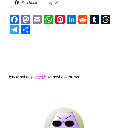
Facebook
X
Facebook
Mastodon
Email
WhatsApp
Pinterest
LinkedIn
Reddit
Tumblr
Thre
Telegram
Share
LEAVE A RESPONSE
You must be
logged in
to post a comment.