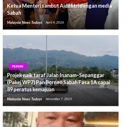
Ketua Menteri sambut Aidilfitri dengan media
Sabah
Malaysia News Todays
April 4, 2026
PILIHAN
Projek naik taraf Jalan Inanam–Sepanggar
(Pakej WP7) Pan Borneo Sabah Fasa 1A capai
89 peratus kemajuan
Malaysia News Todays
November 7, 2025