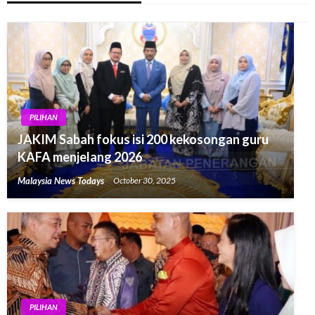
PILIHAN
JAKIM Sabah fokus isi 200 kekosongan guru
KAFA menjelang 2026
Malaysia News Todays
October 30, 2025
PILIHAN