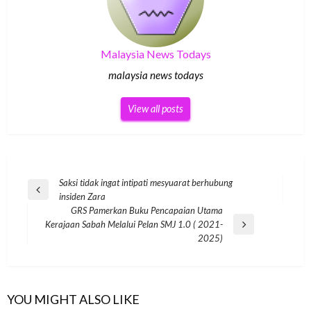
Malaysia News Todays
malaysia news todays
View all posts
Post
Saksi tidak ingat intipati mesyuarat berhubung
Previous
insiden Zara
navigation
Post
GRS Pamerkan Buku Pencapaian Utama
Kerajaan Sabah Melalui Pelan SMJ 1.0 ( 2021-
Next
2025)
Post
YOU MIGHT ALSO LIKE