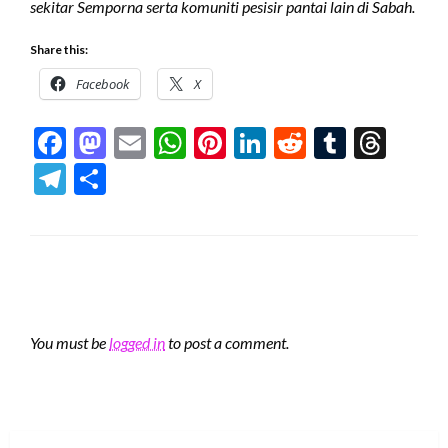
sekitar Semporna serta komuniti pesisir pantai lain di Sabah.
Share this:
Facebook
X
Facebook
Mastodon
Email
WhatsApp
Pinterest
LinkedIn
Reddit
Tumblr
Thre
Telegram
Share
LEAVE A RESPONSE
You must be
logged in
to post a comment.