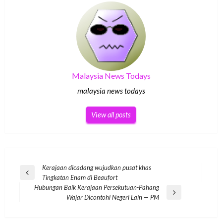
Malaysia News Todays
malaysia news todays
View all posts
Post
Kerajaan dicadang wujudkan pusat khas
Previous
Tingkatan Enam di Beaufort
navigation
Post
Hubungan Baik Kerajaan Persekutuan-Pahang
Next
Wajar Dicontohi Negeri Lain — PM
Post