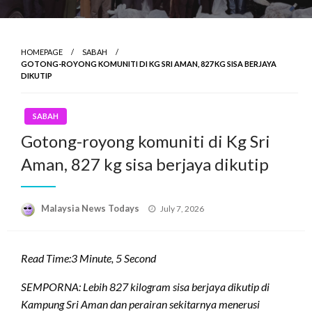
HOMEPAGE
SABAH
GOTONG-ROYONG KOMUNITI DI KG SRI AMAN, 827 KG SISA BERJAYA
DIKUTIP
SABAH
Gotong-royong komuniti di Kg Sri
Aman, 827 kg sisa berjaya dikutip
Posted
Malaysia News Todays
July 7, 2026
on
Read Time:
3 Minute, 5 Second
SEMPORNA: Lebih 827 kilogram sisa berjaya dikutip di
Kampung Sri Aman dan perairan sekitarnya menerusi