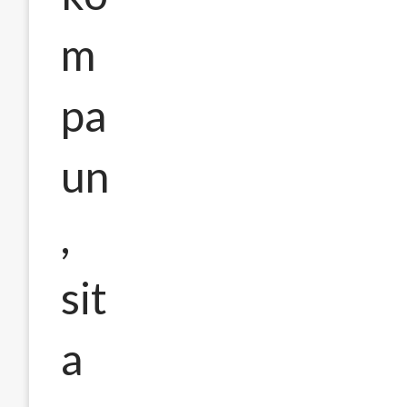
m
pa
un
,
sit
a