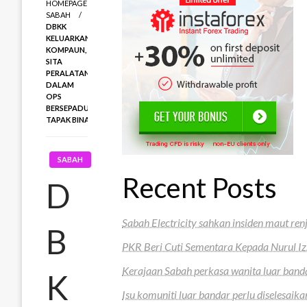
HOMEPAGE
SABAH
DBKK
KELUARKAN
KOMPAUN,
SITA
PERALATAN
DALAM
OPS
BERSEPADU
TAPAK BINA
SABAH
Recent Posts
D
Sabah Electricity sahkan insiden maut renj
B
PKR Beri Cuti Sementara Kepada Nurul I
Kerajaan Sabah perkasa wanita luar band
K
Isu komuniti luar bandar perlu diselesaik