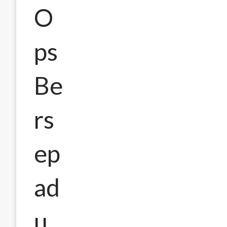
O
ps
Be
rs
ep
ad
u