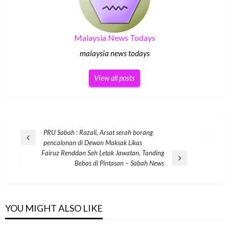
Malaysia News Todays
malaysia news todays
View all posts
Post
PRU Sabah : Razali, Arsat serah borang
Previous
pencalonan di Dewan Maksak Likas
navigation
Post
Fairuz Renddan Sah Letak Jawatan, Tanding
Next
Bebas di Pintasan – Sabah News
Post
YOU MIGHT ALSO LIKE