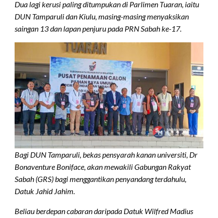
Dua lagi kerusi paling ditumpukan di Parlimen Tuaran, iaitu
DUN Tamparuli dan Kiulu, masing-masing menyaksikan
saingan 13 dan lapan penjuru pada PRN Sabah ke-17.
Bagi DUN Tamparuli, bekas pensyarah kanan universiti, Dr
Bonaventure Boniface, akan mewakili Gabungan Rakyat
Sabah (GRS) bagi menggantikan penyandang terdahulu,
Datuk Jahid Jahim.
Beliau berdepan cabaran daripada Datuk Wilfred Madius