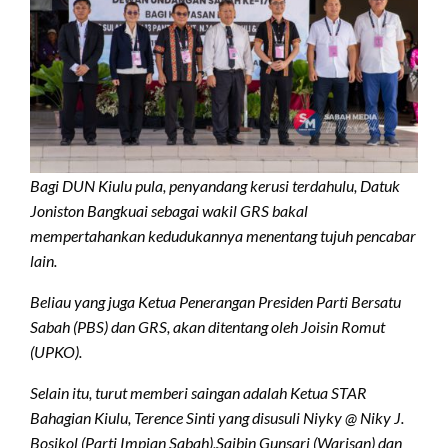
Bagi DUN Kiulu pula, penyandang kerusi terdahulu, Datuk
Joniston Bangkuai sebagai wakil GRS bakal
mempertahankan kedudukannya menentang tujuh pencabar
lain.
Beliau yang juga Ketua Penerangan Presiden Parti Bersatu
Sabah (PBS) dan GRS, akan ditentang oleh Joisin Romut
(UPKO).
Selain itu, turut memberi saingan adalah Ketua STAR
Bahagian Kiulu, Terence Sinti yang disusuli Niyky @ Niky J.
Bosikol (Parti Impian Sabah),Saibin Gunsari (Warisan) dan