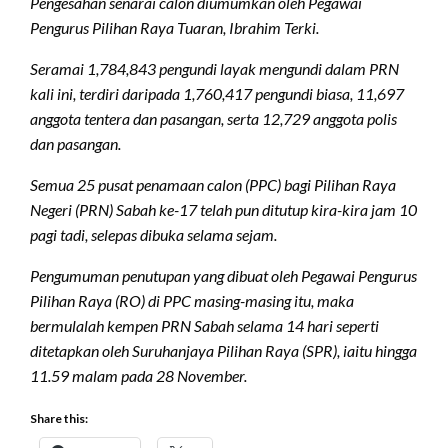
Pengesahan senarai calon diumumkan oleh Pegawai
Pengurus Pilihan Raya Tuaran, Ibrahim Terki.
Seramai 1,784,843 pengundi layak mengundi dalam PRN
kali ini, terdiri daripada 1,760,417 pengundi biasa, 11,697
anggota tentera dan pasangan, serta 12,729 anggota polis
dan pasangan.
Semua 25 pusat penamaan calon (PPC) bagi Pilihan Raya
Negeri (PRN) Sabah ke-17 telah pun ditutup kira-kira jam 10
pagi tadi, selepas dibuka selama sejam.
Pengumuman penutupan yang dibuat oleh Pegawai Pengurus
Pilihan Raya (RO) di PPC masing-masing itu, maka
bermulalah kempen PRN Sabah selama 14 hari seperti
ditetapkan oleh Suruhanjaya Pilihan Raya (SPR), iaitu hingga
11.59 malam pada 28 November.
Share this: