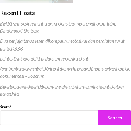
Recent Posts
KMJG semarak patriotisme, perluas kempen pengibaran Jalur
Gemilang di Sipitang
Dua penjaja tanpa lesen dikompaun, motosikal dan peralatan turut
disita DBKK
Lelaki didakwa miliki pedang tanpa maksud sah
Pemimpin masyarakat, Ketua Adat perlu proaktif bantu selesaikan isu
dokumentasi – Joachim
Kenalan rapat dedah Nurima berulang kali mengaku bunuh, bukan
orang lain
Search
Search