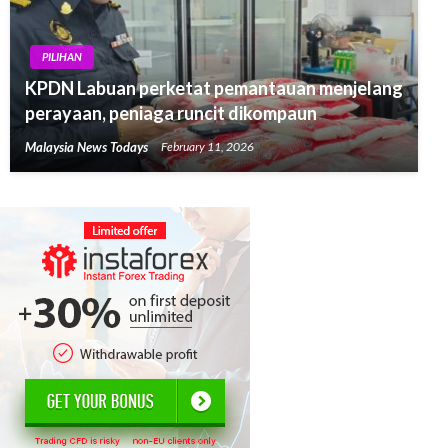
PILIHAN
KPDN Labuan perketat pemantauan menjelang
perayaan, peniaga runcit dikompaun
Malaysia News Todays
February 11, 2026