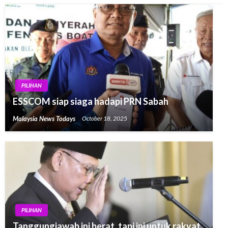
PILIHAN
ESSCOM siap siaga hadapi PRN Sabah
Malaysia News Todays
October 18, 2025
PILIHAN
Tanggungjawab ini berat, tapi ini untuk rakyat