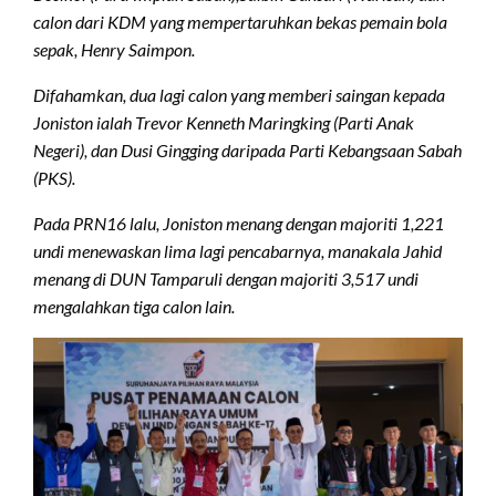
calon dari KDM yang mempertaruhkan bekas pemain bola
sepak, Henry Saimpon.
Difahamkan, dua lagi calon yang memberi saingan kepada
Joniston ialah Trevor Kenneth Maringking (Parti Anak
Negeri), dan Dusi Gingging daripada Parti Kebangsaan Sabah
(PKS).
Pada PRN16 lalu, Joniston menang dengan majoriti 1,221
undi menewaskan lima lagi pencabarnya, manakala Jahid
menang di DUN Tamparuli dengan majoriti 3,517 undi
mengalahkan tiga calon lain.