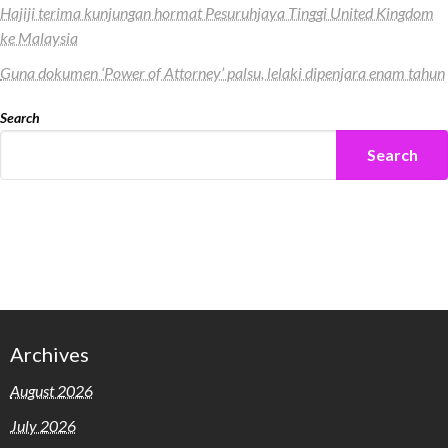
Hajiji terima kunjungan hormat Pesuruhjaya Tinggi United Kingdom
ke Malaysia
Guna dokumen ‘Power of Attorney’ palsu, lelaki dipenjara enam tahun
Search
Search
Archives
August 2026
July 2026