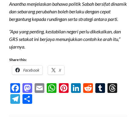
Anantha menjelaskan bahawa politik Sabah bersifat dinamik
dan sebarang perubahan boleh berlaku dengan cepat
bergantung kepada rundingan serta strategi antara parti.
“Apa yang penting, kestabilan negeri perlu dikekalkan, dan
GRS setakat ini berjaya menunjukkan contoh ke arah itu,”
ujarnya.
Share this:
Facebook
X
Facebook
Mastodon
Email
WhatsApp
Pinterest
LinkedIn
Reddit
Tumblr
Thre
Telegram
Share