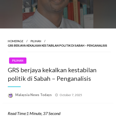
HOMEPAGE
PILIHAN
GRS BERJAYA KEKALKAN KESTABILAN POLITIK DI SABAH – PENGANALISIS
PILIHAN
GRS berjaya kekalkan kestabilan
politik di Sabah – Penganalisis
Posted
Malaysia News Todays
October 7, 2025
on
Read Time:
1 Minute, 37 Second