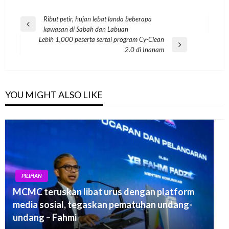
Post
Ribut petir, hujan lebat landa beberapa
Previous
kawasan di Sabah dan Labuan
navigation
Post
Lebih 1,000 peserta sertai program Cy-Clean
Next
2.0 di Inanam
Post
YOU MIGHT ALSO LIKE
PILIHAN
MCMC teruskan libat urus dengan platform
media sosial, tegaskan pematuhan undang-
undang – Fahmi