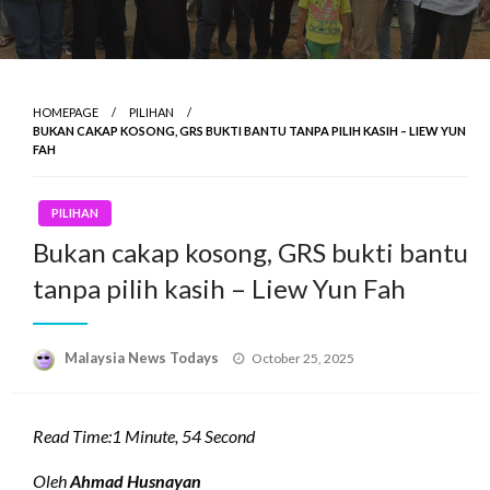
HOMEPAGE
PILIHAN
BUKAN CAKAP KOSONG, GRS BUKTI BANTU TANPA PILIH KASIH – LIEW YUN
FAH
PILIHAN
Bukan cakap kosong, GRS bukti bantu
tanpa pilih kasih – Liew Yun Fah
Posted
Malaysia News Todays
October 25, 2025
on
Read Time:
1 Minute, 54 Second
Oleh
Ahmad Husnayan