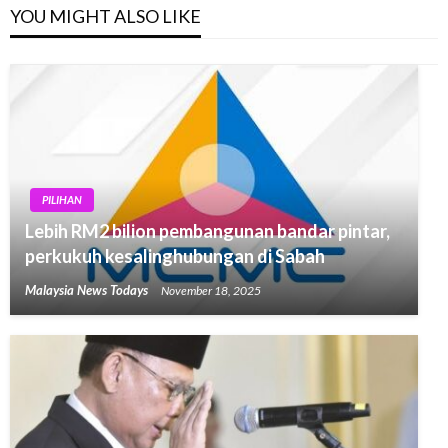
YOU MIGHT ALSO LIKE
PILIHAN
Lebih RM2 bilion pembangunan bandar pintar,
perkukuh kesalinghubungan di Sabah
Malaysia News Todays
November 18, 2025