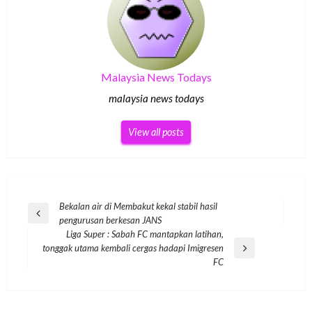
Malaysia News Todays
malaysia news todays
View all posts
Post
Bekalan air di Membakut kekal stabil hasil
Previous
pengurusan berkesan JANS
navigation
Post
Liga Super : Sabah FC mantapkan latihan,
tonggak utama kembali cergas hadapi Imigresen
Next
FC
Post