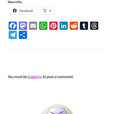
Share this:
Facebook
X
Facebook
Mastodon
Email
WhatsApp
Pinterest
LinkedIn
Reddit
Tumblr
Thre
Telegram
Share
LEAVE A RESPONSE
You must be
logged in
to post a comment.