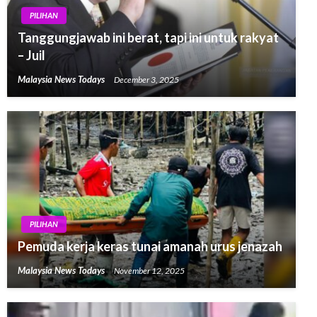
PILIHAN
Tanggungjawab ini berat, tapi ini untuk rakyat
– Juil
Malaysia News Todays
December 3, 2025
PILIHAN
Pemuda kerja keras tunai amanah urus jenazah
Malaysia News Todays
November 12, 2025