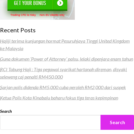
Recent Posts
Hajiji terima kunjungan hormat Pesuruhjaya Tinggi United Kingdom
ke Malaysia
Guna dokumen ‘Power of Attorney’ palsu, lelaki dipenjara enam tahun
RCI Tabung Haji : Tiga pegawai syarikat hartanah direman, disyaki
seleweng caj penalti RM450,000
Sarjan polis didenda RM5,000 cuba peroleh RM2,000 dari suspek
Ketua Polis Kota Kinabalu baharu fokus tiga teras kepimpinan
Search
Search