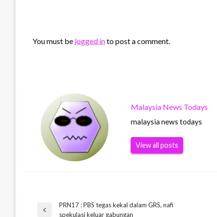
LEAVE A RESPONSE
You must be
logged in
to post a comment.
Malaysia News Todays
malaysia news todays
View all posts
PRN17 : PBS tegas kekal dalam GRS, nafi
Post
Previous
spekulasi keluar gabungan