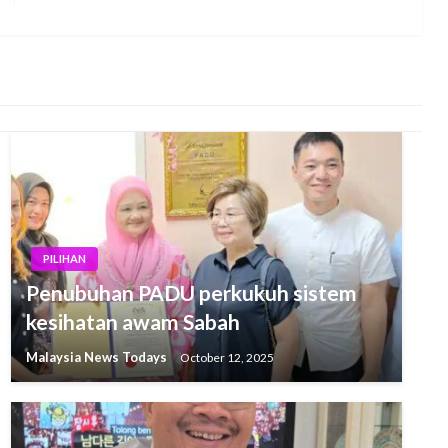
Post
PILIHAN
Penubuhan PADU perkukuh sistem
kesihatan awam Sabah
Malaysia News Todays
October 12, 2025