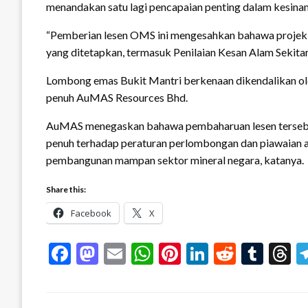
menandakan satu lagi pencapaian penting dalam kesina
“Pemberian lesen OMS ini mengesahkan bahawa projek 
yang ditetapkan, termasuk Penilaian Kesan Alam Sekitar 
Lombong emas Bukit Mantri berkenaan dikendalikan ole
penuh AuMAS Resources Bhd.
AuMAS menegaskan bahawa pembaharuan lesen tersebu
penuh terhadap peraturan perlombongan dan piawaian 
pembangunan mampan sektor mineral negara, katanya.
Share this:
Facebook
X
Facebook
Mastodon
Email
WhatsApp
Pinterest
LinkedIn
Reddit
Tum
T