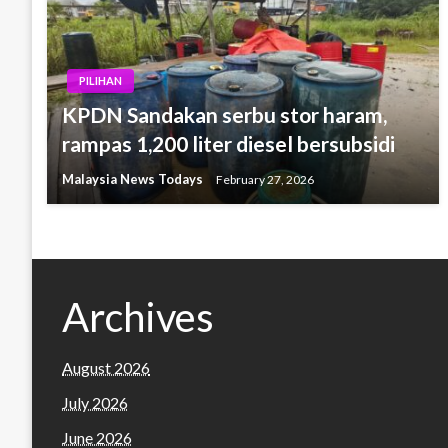
PILIHAN
KPDN Sandakan serbu stor haram,
rampas 1,200 liter diesel bersubsidi
Malaysia News Todays
February 27, 2026
Archives
August 2026
July 2026
June 2026