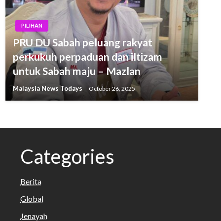
PILIHAN
PRU DU Sabah peluang rakyat
perkukuh perpaduan dan iltizam
untuk Sabah maju – Mazlan
Malaysia News Todays
October 26, 2025
Categories
Berita
Global
Jenayah