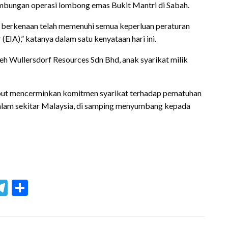
mbungan operasi lombong emas Bukit Mantri di Sabah.
berkenaan telah memenuhi semua keperluan peraturan
(EIA),” katanya dalam satu kenyataan hari ini.
h Wullersdorf Resources Sdn Bhd, anak syarikat milik
t mencerminkan komitmen syarikat terhadap pematuhan
alam sekitar Malaysia, di samping menyumbang kepada
blr
hreads
Telegram
Share