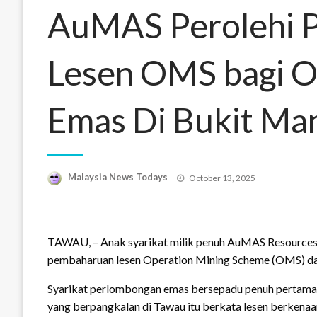
AuMAS Perolehi 
Lesen OMS bagi O
Emas Di Bukit Man
Posted
Malaysia News Todays
October 13, 2025
on
TAWAU, – Anak syarikat milik penuh AuMAS Resources 
pembaharuan lesen Operation Mining Scheme (OMS) dar
Syarikat perlombongan emas bersepadu penuh pertama d
yang berpangkalan di Tawau itu berkata lesen berkenaa