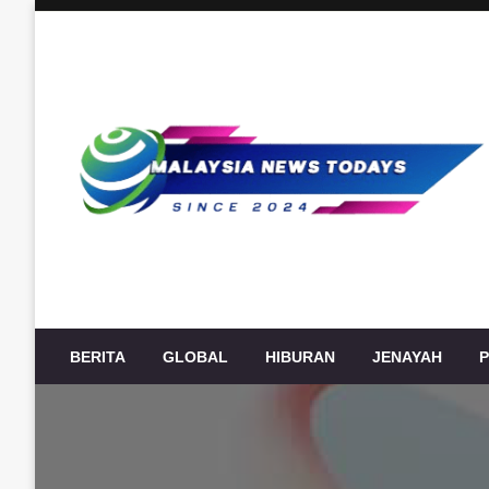
Skip
to
content
Berita Terkini Malaysia, politik, ekonomi, sukan, hiburan
Malaysia News Today
BERITA
GLOBAL
HIBURAN
JENAYAH
P