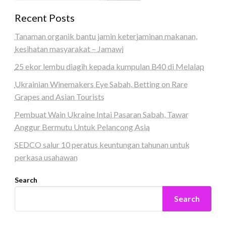
Recent Posts
Tanaman organik bantu jamin keterjaminan makanan,
kesihatan masyarakat – Jamawi
25 ekor lembu diagih kepada kumpulan B40 di Melalap
Ukrainian Winemakers Eye Sabah, Betting on Rare
Grapes and Asian Tourists
Pembuat Wain Ukraine Intai Pasaran Sabah, Tawar
Anggur Bermutu Untuk Pelancong Asia
SEDCO salur 10 peratus keuntungan tahunan untuk
perkasa usahawan
Search
Search