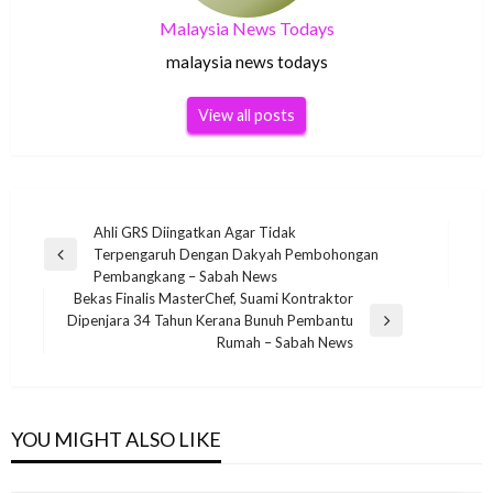
Malaysia News Todays
malaysia news todays
View all posts
Post
Ahli GRS Diingatkan Agar Tidak
Terpengaruh Dengan Dakyah Pembohongan
navigation
Previous
Pembangkang – Sabah News
Post
Bekas Finalis MasterChef, Suami Kontraktor
Dipenjara 34 Tahun Kerana Bunuh Pembantu
Next
Rumah – Sabah News
Post
YOU MIGHT ALSO LIKE