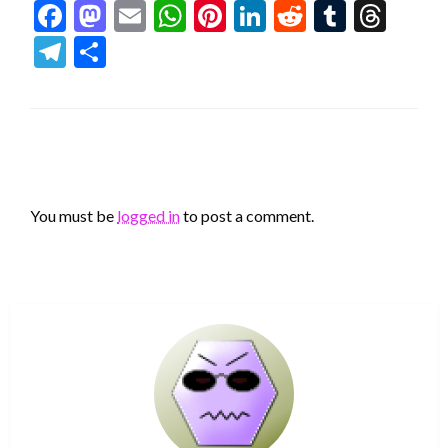
Facebook
Mastodon
Email
WhatsApp
Pinterest
LinkedIn
Reddit
Tumblr
Thr
Telegram
Share
LEAVE A RESPONSE
You must be
logged in
to post a comment.