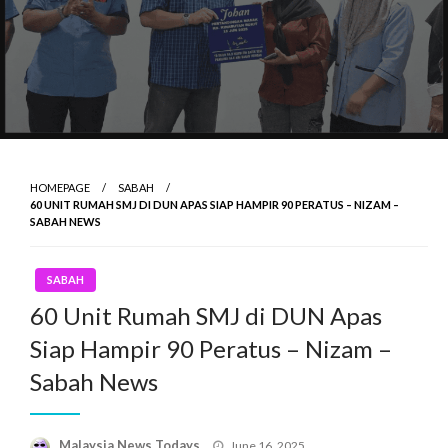
HOMEPAGE
SABAH
60 UNIT RUMAH SMJ DI DUN APAS SIAP HAMPIR 90 PERATUS – NIZAM –
SABAH NEWS
SABAH
60 Unit Rumah SMJ di DUN Apas
Siap Hampir 90 Peratus – Nizam –
Sabah News
Posted
Malaysia News Todays
June 16, 2025