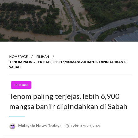
HOMEPAGE
PILIHAN
TENOM PALING TERJEJAS, LEBIH 6,900 MANGSA BANJIR DIPINDAHKAN DI
SABAH
PILIHAN
Tenom paling terjejas, lebih 6,900
mangsa banjir dipindahkan di Sabah
Posted
Malaysia News Todays
February 28, 2026
on