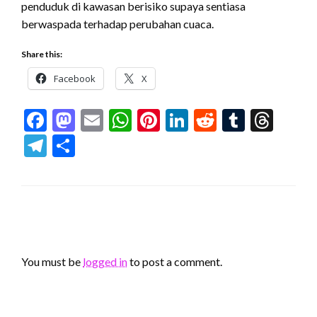
penduduk di kawasan berisiko supaya sentiasa
berwaspada terhadap perubahan cuaca.
Share this:
Facebook
X
Facebook
Mastodon
Email
WhatsApp
Pinterest
LinkedIn
Reddit
Tumblr
Thr
Telegram
Share
LEAVE A RESPONSE
You must be
logged in
to post a comment.