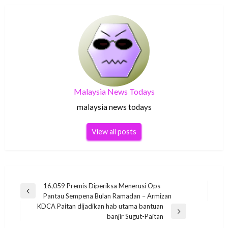
Malaysia News Todays
malaysia news todays
View all posts
Post
16,059 Premis Diperiksa Menerusi Ops
Previous
Pantau Sempena Bulan Ramadan – Armizan
navigation
Post
KDCA Paitan dijadikan hab utama bantuan
Next
banjir Sugut-Paitan
Post