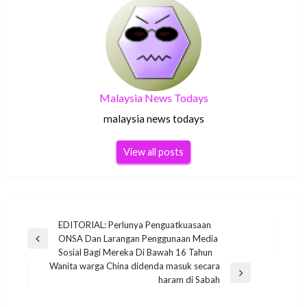
Malaysia News Todays
malaysia news todays
View all posts
Post
EDITORIAL: Perlunya Penguatkuasaan
ONSA Dan Larangan Penggunaan Media
navigation
Previous
Sosial Bagi Mereka Di Bawah 16 Tahun
Post
Wanita warga China didenda masuk secara
Next
haram di Sabah
Post