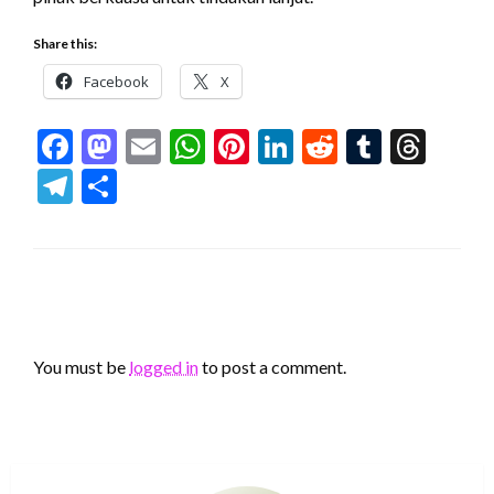
Share this:
Facebook
X
Facebook
Mastodon
Email
WhatsApp
Pinterest
LinkedIn
Reddit
Tumblr
Thr
Telegram
Share
LEAVE A RESPONSE
You must be
logged in
to post a comment.