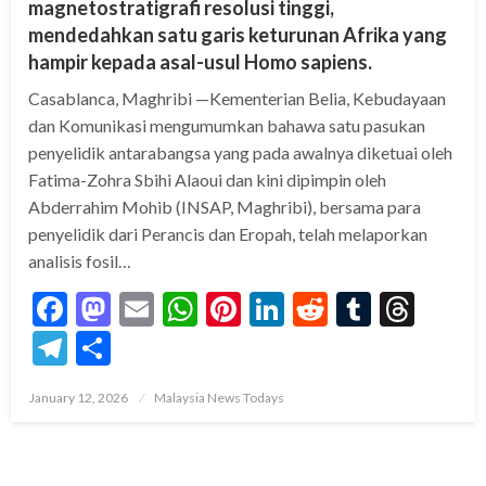
magnetostratigrafi resolusi tinggi,
mendedahkan satu garis keturunan Afrika yang
hampir kepada asal-usul Homo sapiens.
Casablanca, Maghribi —Kementerian Belia, Kebudayaan
dan Komunikasi mengumumkan bahawa satu pasukan
penyelidik antarabangsa yang pada awalnya diketuai oleh
Fatima-Zohra Sbihi Alaoui dan kini dipimpin oleh
Abderrahim Mohib (INSAP, Maghribi), bersama para
penyelidik dari Perancis dan Eropah, telah melaporkan
analisis fosil…
Facebook
Mastodon
Email
WhatsApp
Pinterest
LinkedIn
Reddit
Tumblr
Thre
Telegram
Share
Posted
January 12, 2026
Malaysia News Todays
on