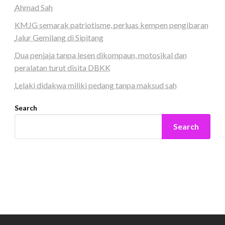
Ahmad Sah
KMJG semarak patriotisme, perluas kempen pengibaran
Jalur Gemilang di Sipitang
Dua penjaja tanpa lesen dikompaun, motosikal dan
peralatan turut disita DBKK
Lelaki didakwa miliki pedang tanpa maksud sah
Search
Search